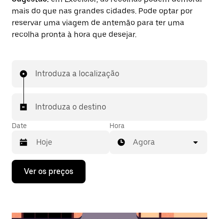
mais do que nas grandes cidades. Pode optar por
reservar uma viagem de antemão para ter uma
recolha pronta à hora que desejar.
Introduza a localização
Introduza o destino
Date
Hora
Agora
Prima
Ver os preços
a
tecla
da
seta
para
interagir