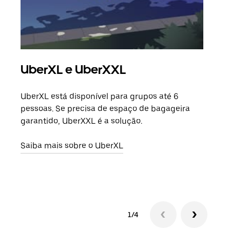
UberXL e UberXXL
Vi
UberXL está disponível para grupos até 6
Quan
pessoas. Se precisa de espaço de bagageira
para
garantido, UberXXL é a solução.
pode
ou d
Saiba mais sobre o UberXL
Saib
1/4