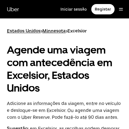
Avançar
para
Uber
Iniciar sessão
Registar
o
conteúdo
principal
Estados Unidos
>
Minnesota
>
Excelsior
Agende uma viagem
com antecedência em
Excelsior, Estados
Unidos
Adicione as informações da viagem, entre no veículo
e desloque-se em Excelsior. Ou agende uma viagem
com o Uber Reserve. Pode fazê-lo até 90 dias antes.
Sugestão:
em Excelsior, as recolhas podem demorar