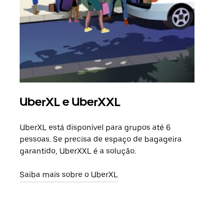
UberXL e UberXXL
Vi
UberXL está disponível para grupos até 6
Quan
pessoas. Se precisa de espaço de bagageira
para
garantido, UberXXL é a solução.
pode
ou d
Saiba mais sobre o UberXL
Saib