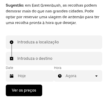
Sugestão:
em East Greenbush, as recolhas podem
demorar mais do que nas grandes cidades. Pode
optar por reservar uma viagem de antemão para ter
uma recolha pronta à hora que desejar.
Introduza a localização
Introduza o destino
Date
Hora
Agora
Prima
Ver os preços
a
tecla
da
seta