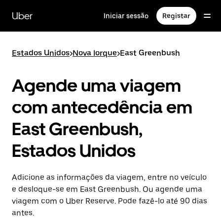
Avançar
para
Uber
Iniciar sessão
Registar
o
conteúdo
principal
Estados Unidos
>
Nova Iorque
>
East Greenbush
Agende uma viagem
com antecedência em
East Greenbush,
Estados Unidos
Adicione as informações da viagem, entre no veículo
e desloque-se em East Greenbush. Ou agende uma
viagem com o Uber Reserve. Pode fazê-lo até 90 dias
antes.