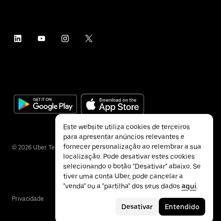
Este website utiliza cookies de terceiros
para apresentar anúncios relevantes e
fornecer personalização ao relembrar a sua
©
2026
Uber Technologies Inc.
localização. Pode desativar estes cookies
selecionando o botão "Desativar" abaixo. Se
tiver uma conta Uber, pode cancelar a
"venda" ou a "partilha" dos seus dados
aqui
.
Privacidade
Acessibilidade
Termos
Desativar
Entendido