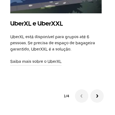
UberXL e UberXXL
Vi
UberXL está disponível para grupos até 6
Quan
pessoas. Se precisa de espaço de bagageira
para
garantido, UberXXL é a solução.
pode
ou d
Saiba mais sobre o UberXL
Saib
1/4