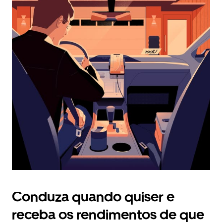
calendário
e
selecionar
uma
data.
Prima
o
botão
Esc
para
fechar
o
calendário.
Conduza quando quiser e
receba os rendimentos de que