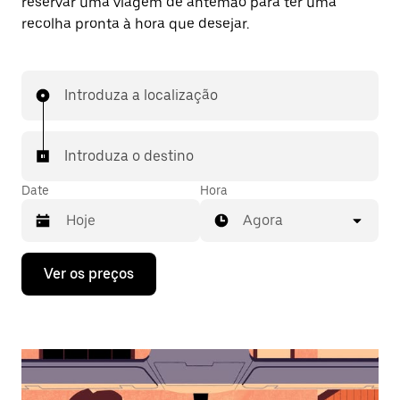
reservar uma viagem de antemão para ter uma
recolha pronta à hora que desejar.
Introduza a localização
Introduza o destino
Date
Hora
Agora
Prima
Ver os preços
a
tecla
da
seta
para
interagir
com
o