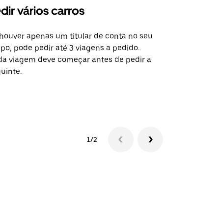
dir vários carros
Uber Shu
houver apenas um titular de conta no seu
A opção de s
po, pode pedir até 3 viagens a pedido.
determinado
a viagem deve começar antes de pedir a
locais de ev
uinte.
Ver disponib
1/2