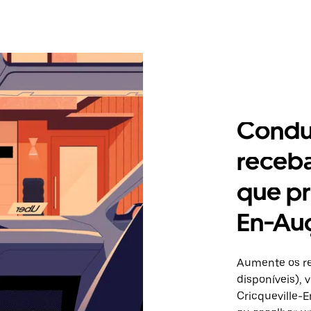
Condu
receb
que pr
En-Au
Aumente os re
disponíveis),
Cricqueville-E