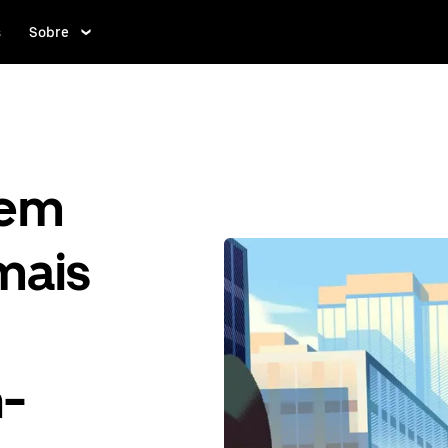
s
Sobre
gem
mais
n-