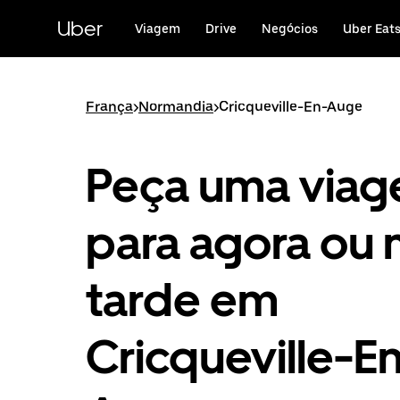
Avançar
para
Uber
Viagem
Drive
Negócios
Uber Eat
o
conteúdo
principal
França
>
Normandia
>
Cricqueville-En-Auge
Peça uma via
para agora ou 
tarde em
Cricqueville-E