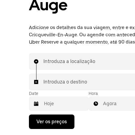
Auge
Adicione os detalhes da sua viagem, entre e ex
Cricqueville-En-Auge. Ou agende com antece
Uber Reserve a qualquer momento, até 90 dias
Introduza a localização
Introduza o destino
Date
Hora
Agora
Prima
Ver os preços
a
tecla
da