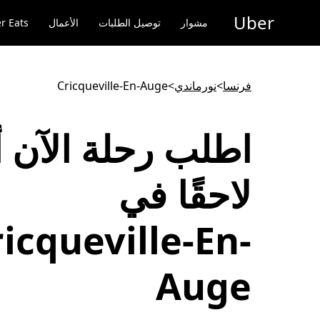
خطٍ
Uber
لوصول
مشوار
توصيل الطلبات
الأعمال
r Eats
لى
لمحتوى
لرئيسي
فرنسا
>
نورماندي
>
Cricqueville-En-Auge
اطلب رحلة الآن أ
لاحقًا في
icqueville-En-
Auge