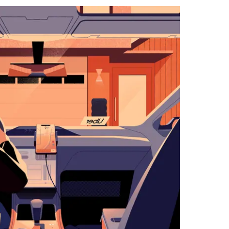
التقويم
واختيار
التاريخ.
اضغط
على
زر
الخروج
لإغلاق
التقويم.