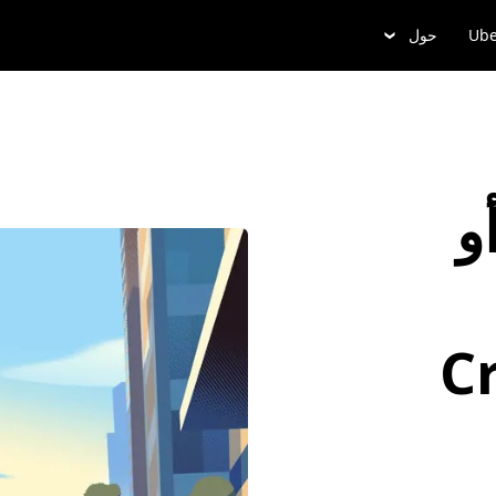
Ube
حول
و
Cr