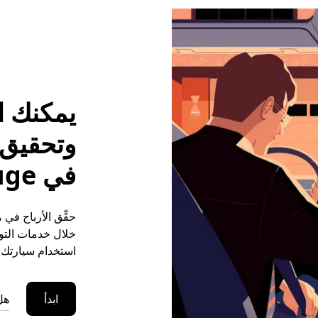
يمكنك ا
وتحقيق م
في Cricqueville-En-Auge
خلال خدمات التوص
استخدام سيارتك ا
ابدأ
هل