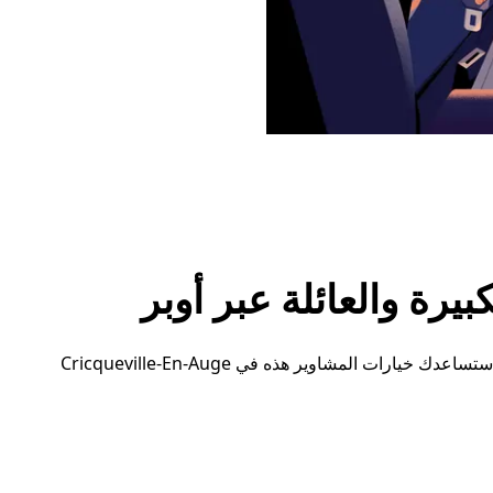
رة والعائلة عبر أوبر
سواء كنت بحاجة إلى مساحة إضافية أو ترتيبات خاصة، ستساعدك خيارات المشاوير هذه في Cricqueville-En-Auge