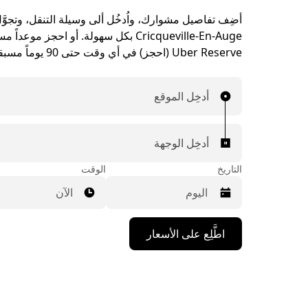
أضِف تفاصيل مشوارك، واُدخُل ألى وسيلة التنقل، وتجوَّ
Cricqueville-En-Auge بكل سهولة. أو احجز موع
Uber Reserve (احجز) في أي وقت حتى 90 يوماً مسبقاً.
أدخِل الموقع
أدخِل الوجهة
التاريخ
الوقت
الآن
اضغط
اطَّلِع على الأسعار
على
مفتاح
السهم
المتجه
للأسفل
لاستخدام