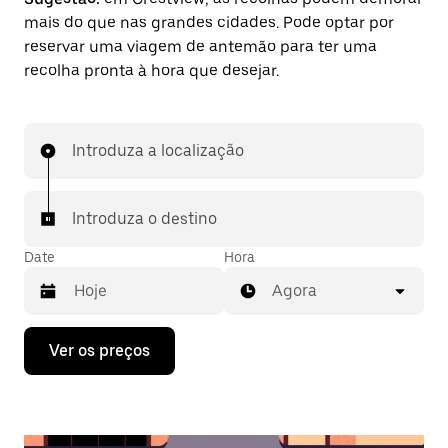
mais do que nas grandes cidades. Pode optar por
reservar uma viagem de antemão para ter uma
recolha pronta à hora que desejar.
Introduza a localização
Introduza o destino
Date
Hora
Agora
Prima
Ver os preços
a
tecla
da
seta
para
interagir