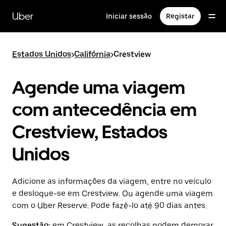
Avançar
para
Uber
Iniciar sessão
Registar
o
conteúdo
principal
Estados Unidos
>
Califórnia
>
Crestview
Agende uma viagem
com antecedência em
Crestview, Estados
Unidos
Adicione as informações da viagem, entre no veículo
e desloque-se em Crestview. Ou agende uma viagem
com o Uber Reserve. Pode fazê-lo até 90 dias antes.
Sugestão:
em Crestview, as recolhas podem demorar