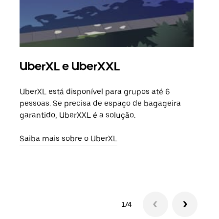
UberXL e UberXXL
Vi
UberXL está disponível para grupos até 6
Quan
pessoas. Se precisa de espaço de bagageira
para
garantido, UberXXL é a solução.
pode
ou d
Saiba mais sobre o UberXL
Saib
1/4