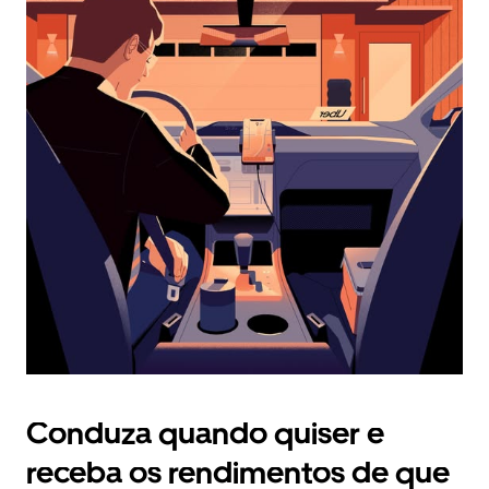
calendário
e
selecionar
uma
data.
Prima
o
botão
Esc
para
fechar
o
calendário.
Conduza quando quiser e
receba os rendimentos de que