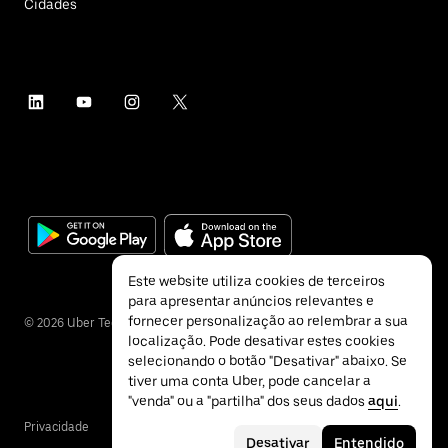
Cidades
Este website utiliza cookies de terceiros
para apresentar anúncios relevantes e
fornecer personalização ao relembrar a sua
©
2026
Uber Technologies Inc.
localização. Pode desativar estes cookies
selecionando o botão "Desativar" abaixo. Se
tiver uma conta Uber, pode cancelar a
"venda" ou a "partilha" dos seus dados
aqui
.
Privacidade
Acessibilidade
Termos
Desativar
Entendido