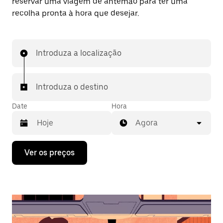
reservar uma viagem de antemão para ter uma
recolha pronta à hora que desejar.
Introduza a localização
Introduza o destino
Date
Hora
Agora
Prima
Ver os preços
a
tecla
da
seta
para
interagir
com
o