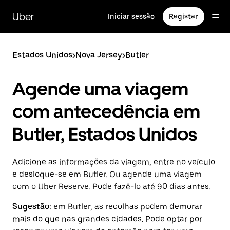
Avançar
para
Uber
Iniciar sessão
Registar
o
conteúdo
principal
Estados Unidos
>
Nova Jersey
>
Butler
Agende uma viagem
com antecedência em
Butler, Estados Unidos
Adicione as informações da viagem, entre no veículo
e desloque-se em Butler. Ou agende uma viagem
com o Uber Reserve. Pode fazê-lo até 90 dias antes.
Sugestão:
em Butler, as recolhas podem demorar
mais do que nas grandes cidades. Pode optar por