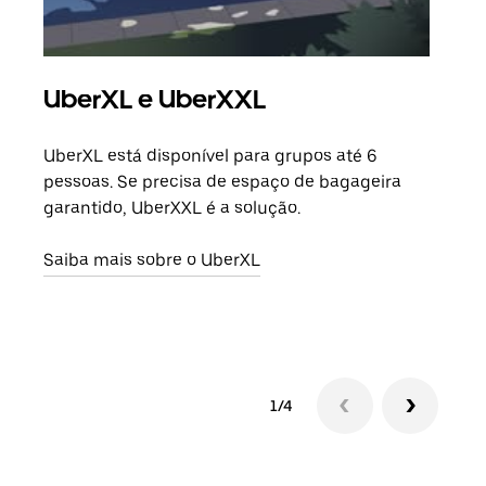
UberXL e UberXXL
Vi
UberXL está disponível para grupos até 6
Quan
pessoas. Se precisa de espaço de bagageira
para
garantido, UberXXL é a solução.
pode
ou d
Saiba mais sobre o UberXL
Saib
1/4