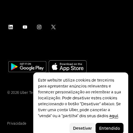
Este website utiliza cookies de terceiros
para apresentar anúncios relevantes e
fornecer personalização ao relembrar a sua
©
2026
Uber Technologies Inc.
localização. Pode desativar estes cookies
selecionando o botão "Desativar" abaixo. Se
tiver uma conta Uber, pode cancelar a
"venda" ou a "partilha" dos seus dados
aqui
.
Privacidade
Acessibilidade
Termos
Desativar
Entendido