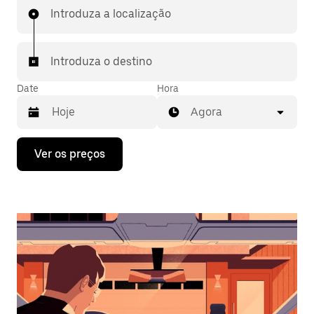
Introduza a localização
Introduza o destino
Date
Hora
Agora
Prima
Ver os preços
a
tecla
da
seta
para
interagir
com
o
calendário
e
selecionar
uma
data.