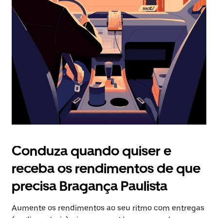
Prima
o
botão
Esc
para
fechar
o
calendário.
Conduza quando quiser e
receba os rendimentos de que
precisa Bragança Paulista
Aumente os rendimentos ao seu ritmo com entregas