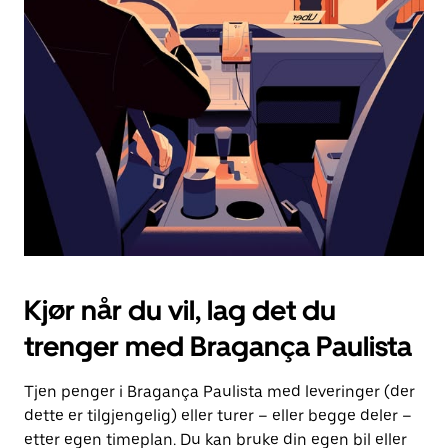
Esc-
knappen
for
å
lukke
kalenderen.
Kjør når du vil, lag det du
trenger med Bragança Paulista
Tjen penger i Bragança Paulista med leveringer (der
dette er tilgjengelig) eller turer – eller begge deler –
etter egen timeplan. Du kan bruke din egen bil eller