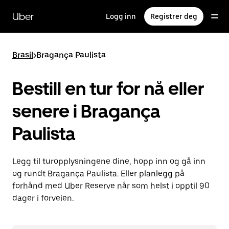
Hopp
til
Uber
Logg inn
Registrer deg
hovedinnholdet
Brasil
>
Bragança Paulista
Bestill en tur for nå eller
senere i Bragança
Paulista
Legg til turopplysningene dine, hopp inn og gå inn
og rundt Bragança Paulista. Eller planlegg på
forhånd med Uber Reserve når som helst i opptil 90
dager i forveien.