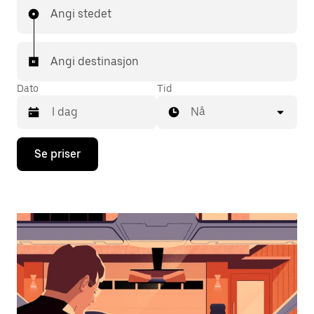
Angi stedet
Angi destinasjon
Dato
Tid
Nå
Trykk
Se priser
på
piltast
ned
for
å
åpne
kalenderen
og
velge
en
dato.
Trykk
på