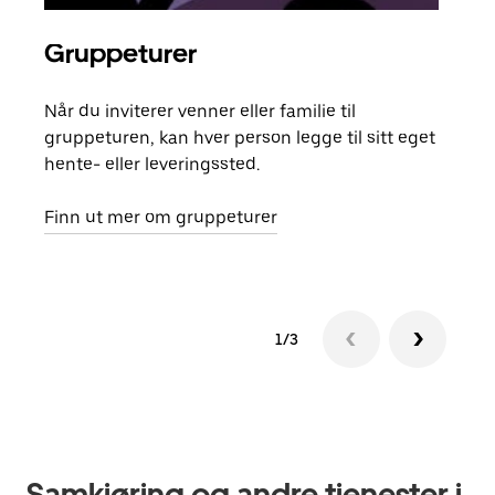
Gruppeturer
Bes
Når du inviterer venner eller familie til
Hvis
gruppeturen, kan hver person legge til sitt eget
kan 
hente- eller leveringssted.
fore
besti
Finn ut mer om gruppeturer
1/3
Samkjøring og andre tjenester i