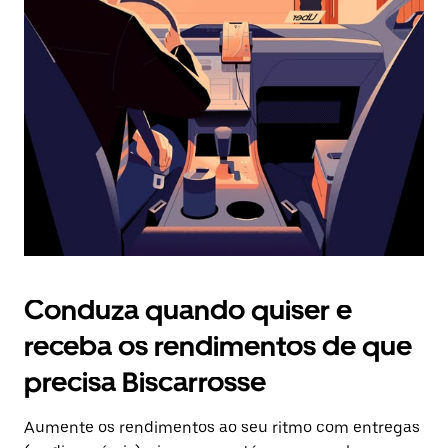
Prima
o
botão
Esc
para
fechar
o
calendário.
Conduza quando quiser e
receba os rendimentos de que
precisa Biscarrosse
Aumente os rendimentos ao seu ritmo com entregas