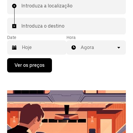
Introduza a localização
Introduza o destino
Date
Hora
Agora
Prima
Ver os preços
a
tecla
da
seta
para
interagir
com
o
calendário
e
selecionar
uma
data.