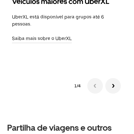
Veículos maiores com UberXL
Vi
UberXL está disponível para grupos até 6
Quan
pessoas.
para
pode
Saiba mais sobre o UberXL
ou d
Saib
1/4
Partilha de viagens e outros