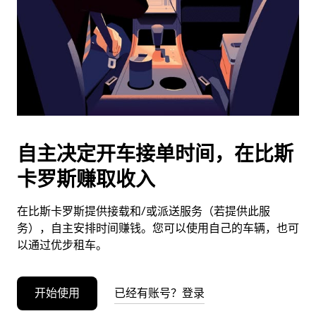
日
期。
按
退
出
键
可
关
闭
自主决定开车接单时间，在比斯
日
卡罗斯赚取收入
历。
在比斯卡罗斯提供接载和/或派送服务（若提供此服
务），自主安排时间赚钱。您可以使用自己的车辆，也可
以通过优步租车。
开始使用
已经有账号？登录