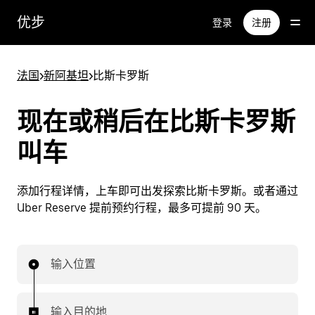
跳
优步
登录
注册
至
主
要
法国
>
新阿基坦
>
比斯卡罗斯
内
容
现在或稍后在比斯卡罗斯
叫车
添加行程详情，上车即可出发探索比斯卡罗斯。或者通过
Uber Reserve 提前预约行程，最多可提前 90 天。
输入位置
输入目的地