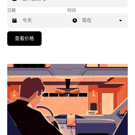
日期
时间
现在
按
查看价格
向
下
箭
头
键
可
浏
览
日
历
并
选
择