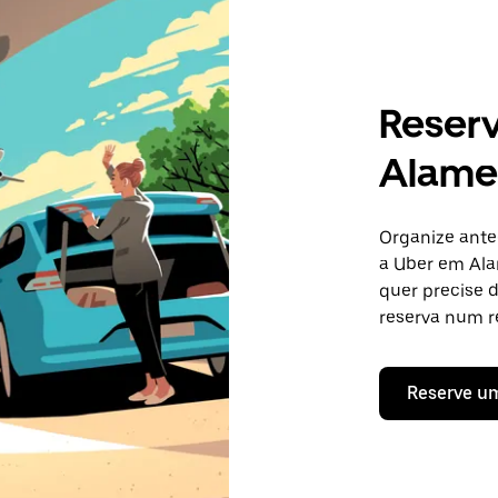
Reser
Alame
Organize ante
a Uber em Ala
quer precise 
reserva num re
Reserve u