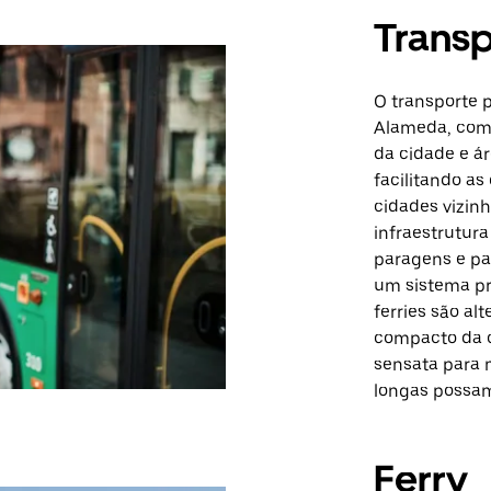
Transp
O transporte 
Alameda, com 
da cidade e ár
facilitando a
cidades vizin
infraestrutur
paragens e pa
um sistema pró
ferries são al
compacto da c
sensata para 
longas possam
Ferry