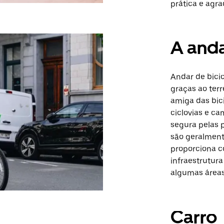
prática e agra
A anda
Andar de bicic
graças ao ter
amiga das bic
ciclovias e ca
segura pelas p
são geralment
proporciona c
infraestrutur
algumas áreas
Carro