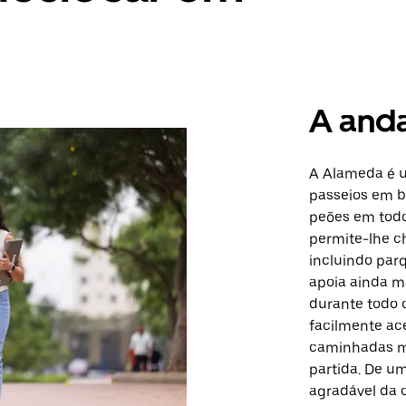
A and
A Alameda é 
passeios em b
peões em todos
permite-lhe ch
incluindo parq
apoia ainda m
durante todo 
facilmente ace
caminhadas m
partida. De um
agradável da