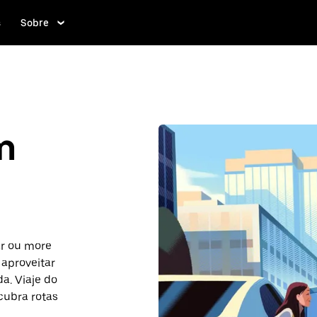
s
Sobre
m
ar ou more
 aproveitar
a. Viaje do
cubra rotas