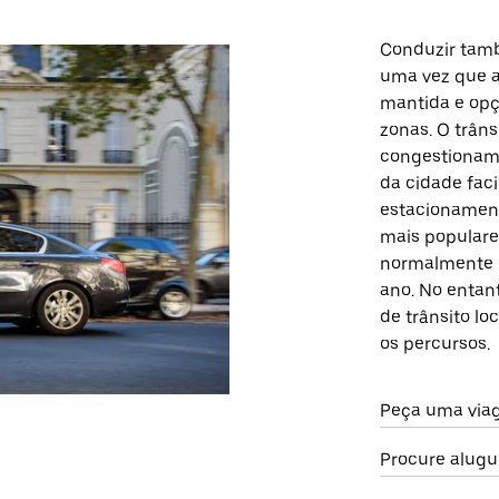
Conduzir tam
uma vez que a
mantida e opç
zonas. O trân
congestioname
da cidade faci
estacionament
mais populare
normalmente b
ano. No entan
de trânsito lo
os percursos.
Peça uma via
Procure alugu