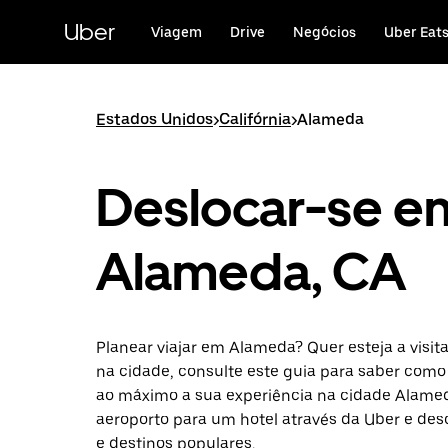
Avançar
para
Uber
Viagem
Drive
Negócios
Uber Eat
o
conteúdo
principal
Estados Unidos
>
Califórnia
>
Alameda
Deslocar-se e
Alameda, CA
Planear viajar em Alameda? Quer esteja a visit
na cidade, consulte este guia para saber como
ao máximo a sua experiência na cidade Alamed
aeroporto para um hotel através da Uber e des
e destinos populares.