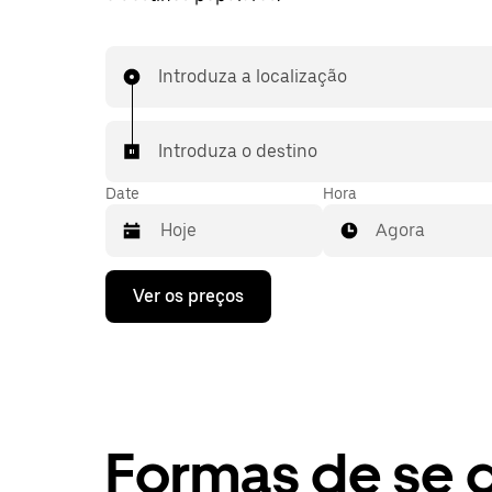
Introduza a localização
Introduza o destino
Date
Hora
Agora
Prima
Ver os preços
a
tecla
da
seta
para
interagir
com
o
Formas de se 
calendário
e