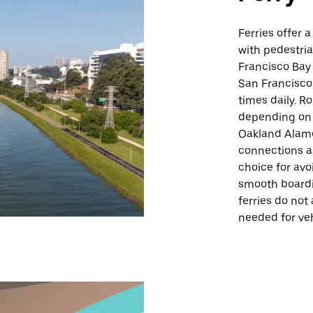
Ferries offer 
with pedestria
Francisco Bay
San Francisco 
times daily. R
depending on 
Oakland Alame
connections ac
choice for avo
smooth boardi
ferries do not
needed for veh