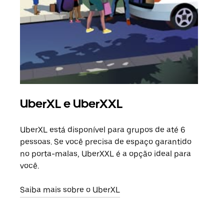
UberXL e UberXXL
Vi
UberXL está disponível para grupos de até 6
Ao c
pessoas. Se você precisa de espaço garantido
sua 
no porta-malas, UberXXL é a opção ideal para
adic
você.
dese
Saiba mais sobre o UberXL
Saib