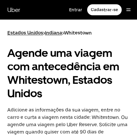
Pular
para
Uber
Entrar
Cadastrar-se
o
conteúdo
principal
Estados Unidos
>
Indiana
>
Whitestown
Agende uma viagem
com antecedência em
Whitestown, Estados
Unidos
Adicione as informações da sua viagem, entre no
carro e curta a viagem nesta cidade: Whitestown. Ou
agende uma viagem pelo Uber Reserve. Solicite uma
viagem quando quiser com até 90 dias de