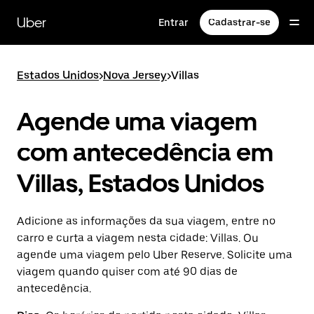
Pular
para
Uber
Entrar
Cadastrar-se
o
conteúdo
principal
Estados Unidos
>
Nova Jersey
>
Villas
Agende uma viagem
com antecedência em
Villas, Estados Unidos
Adicione as informações da sua viagem, entre no
carro e curta a viagem nesta cidade: Villas. Ou
agende uma viagem pelo Uber Reserve. Solicite uma
viagem quando quiser com até 90 dias de
antecedência.