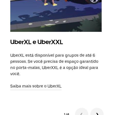
UberXL e UberXXL
Vi
UberXL está disponível para grupos de até 6
Ao c
pessoas. Se você precisa de espaço garantido
sua 
no porta-malas, UberXXL é a opção ideal para
adic
você.
dese
Saiba mais sobre o UberXL
Saib
1/4