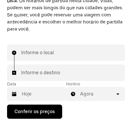
Dica:
Os horários de partida nesta cidade, Villas,
podem ser mais longos do que nas cidades grandes.
Se quiser, você pode reservar uma viagem com
antecedência e escolher o melhor horário de partida
para você.
Informe o local
Informe o destino
Data
Horário
Agora
Pressione
Conferir os preços
a
seta
para
baixo