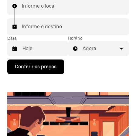
Informe o local
Informe o destino
Data
Horário
Agora
Pressione
Conferir os preços
a
seta
para
baixo
para
interagir
com
o
calendário
e
selecionar
uma
data.