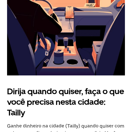
Pressione
a
tecla
“ESC”
para
fechar
o
calendário.
Dirija quando quiser, faça o que
você precisa nesta cidade:
Tailly
Ganhe dinheiro na cidade (Tailly) quando quiser com