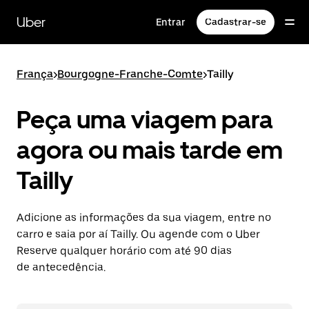
Pular
para
Uber
Entrar
Cadastrar-se
o
conteúdo
principal
França
>
Bourgogne-Franche-Comte
>
Tailly
Peça uma viagem para
agora ou mais tarde em
Tailly
Adicione as informações da sua viagem, entre no
carro e saia por aí Tailly. Ou agende com o Uber
Reserve qualquer horário com até 90 dias
de antecedência.