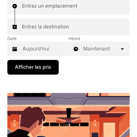
Entrez un emplacement
Entrez la destination
Date
Heure
Maintenant
Appuyez
Afficher les prix
sur
la
flèche
vers
le
bas
pour
interagir
avec
le
calendrier
et
sélectionner