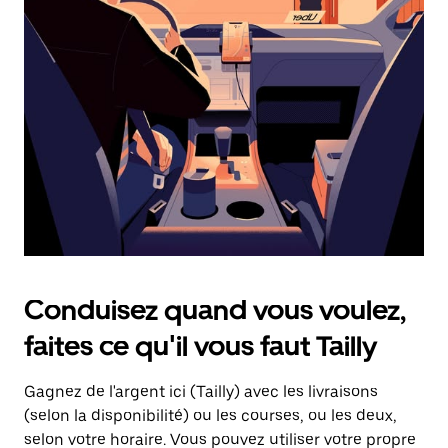
une
date.
Appuyez
sur
la
touche
d'échappement
pour
fermer
le
calendrier.
Conduisez quand vous voulez,
faites ce qu'il vous faut Tailly
Gagnez de l'argent ici (Tailly) avec les livraisons
(selon la disponibilité) ou les courses, ou les deux,
selon votre horaire. Vous pouvez utiliser votre propre