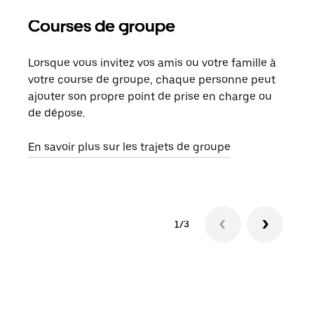
Courses de groupe
Co
Lorsque vous invitez vos amis ou votre famille à
S’il
votre course de groupe, chaque personne peut
votr
ajouter son propre point de prise en charge ou
jusq
de dépose.
doit
com
En savoir plus sur les trajets de groupe
1/3