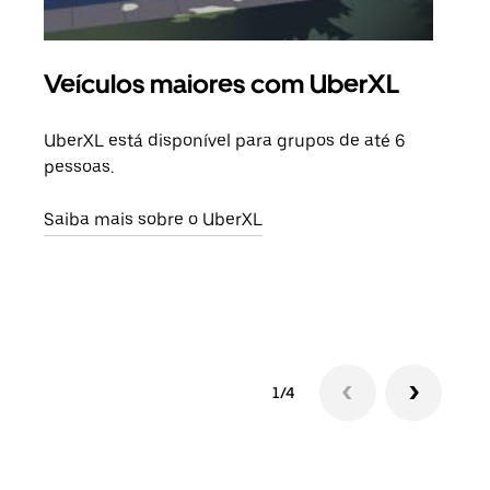
Veículos maiores com UberXL
Vi
UberXL está disponível para grupos de até 6
Ao c
pessoas.
sua 
adic
Saiba mais sobre o UberXL
dese
Saib
1/4