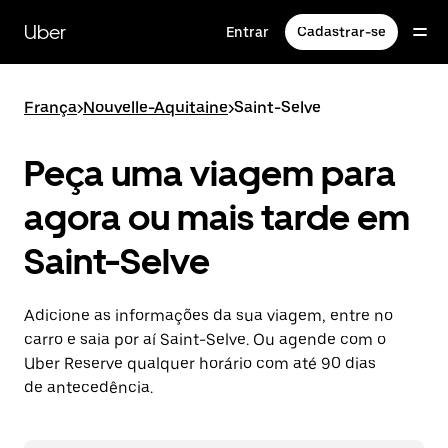
Pular
para
Uber
Entrar
Cadastrar-se
o
conteúdo
principal
França
>
Nouvelle-Aquitaine
>
Saint-Selve
Peça uma viagem para
agora ou mais tarde em
Saint-Selve
Adicione as informações da sua viagem, entre no
carro e saia por aí Saint-Selve. Ou agende com o
Uber Reserve qualquer horário com até 90 dias
de antecedência.