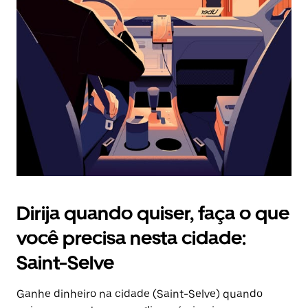
Pressione
a
tecla
“ESC”
para
fechar
o
calendário.
Dirija quando quiser, faça o que
você precisa nesta cidade:
Saint-Selve
Ganhe dinheiro na cidade (Saint-Selve) quando