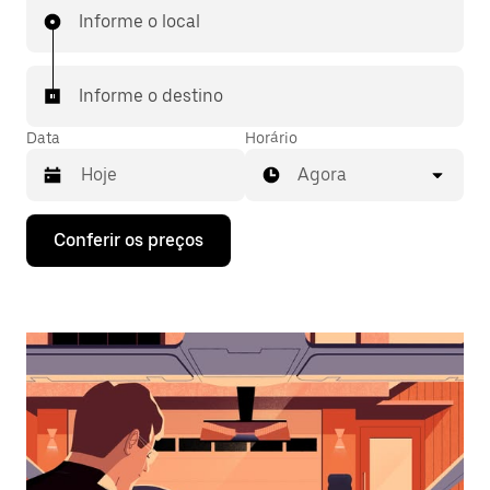
Informe o local
Informe o destino
Data
Horário
Agora
Pressione
Conferir os preços
a
seta
para
baixo
para
interagir
com
o
calendário
e
selecionar
uma
data.