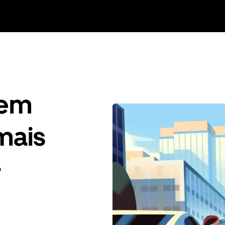
gem
mais
-