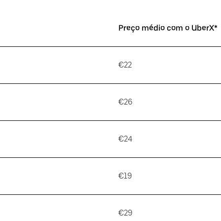
Preço médio com o UberX*
€22
€26
€24
€19
€29