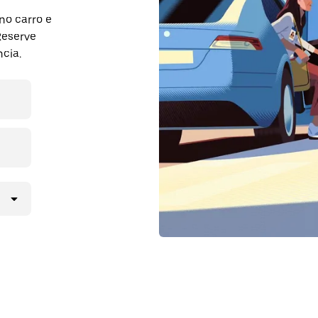
no carro e
Reserve
cia.