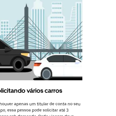
licitando vários carros
Uber Shu
houver apenas um titular de conta no seu
A opção Shut
po, essa pessoa pode solicitar até 3
selecionadas