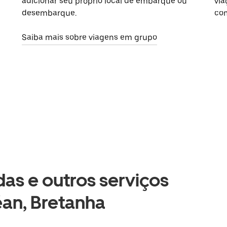
adicionar seu próprio local de embarque ou
via
desembarque.
com
Saiba mais sobre viagens em grupo
as e outros serviços
éan, Bretanha