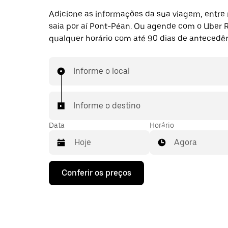
Adicione as informações da sua viagem, entre 
saia por aí Pont-Péan. Ou agende com o Uber 
qualquer horário com até 90 dias de antecedên
Informe o local
Informe o destino
Data
Horário
Agora
Pressione
Conferir os preços
a
seta
para
baixo
para
interagir