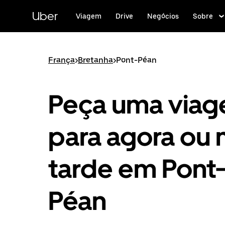
Pular
para
Uber
Viagem
Drive
Negócios
Sobre
o
conteúdo
principal
França
>
Bretanha
>
Pont-Péan
Peça uma via
para agora ou 
tarde em Pont
Péan