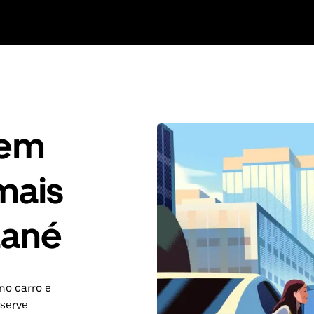
gem
mais
zané
no carro e
eserve