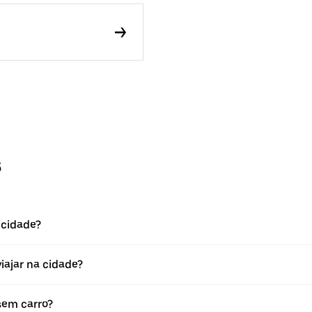
s
 cidade?
viajar na cidade?
 sem carro?