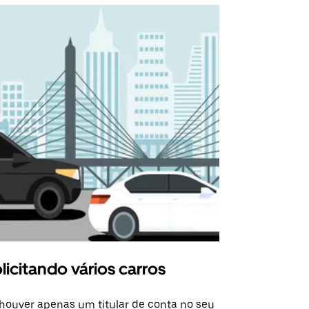
licitando vários carros
Uber Shu
houver apenas um titular de conta no seu
A opção Shut