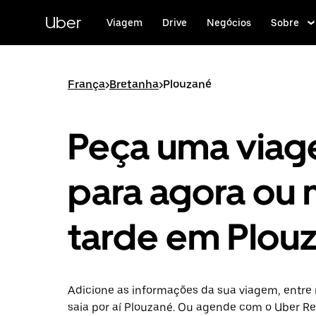
Pular
para
Uber
Viagem
Drive
Negócios
Sobre
o
conteúdo
principal
França
>
Bretanha
>
Plouzané
Peça uma via
para agora ou 
tarde em Plou
Adicione as informações da sua viagem, entre 
saia por aí Plouzané. Ou agende com o Uber R