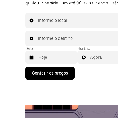
qualquer horário com até 90 dias de antecedên
Informe o local
Informe o destino
Data
Horário
Agora
Pressione
Conferir os preços
a
seta
para
baixo
para
interagir
com
o
calendário
e