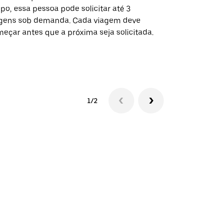
po, essa pessoa pode solicitar até 3
selecionadas
gens sob demanda. Cada viagem deve
eventos espe
eçar antes que a próxima seja solicitada.
Verifique a 
1/2