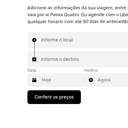
Adicione as informações da sua viagem, entre 
saia por aí Passa Quatro. Ou agende com o Ub
qualquer horário com até 90 dias de antecedên
Informe o local
Informe o destino
Data
Horário
Agora
Pressione
Conferir os preços
a
seta
para
baixo
para
interagir