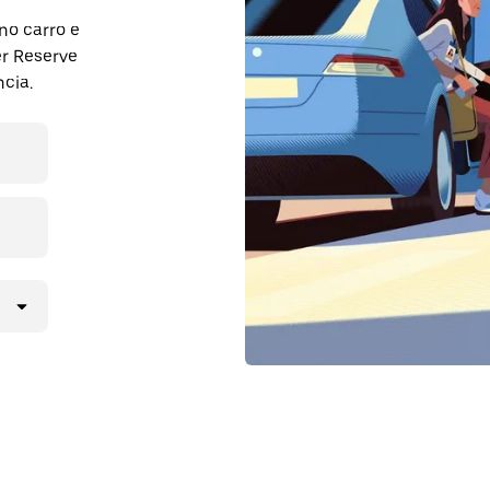
no carro e
er Reserve
cia.