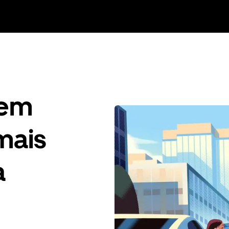
gem
mais
a