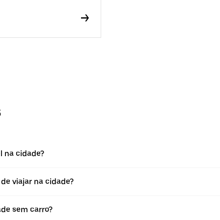
s
l na cidade?
 de viajar na cidade?
dade sem carro?