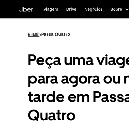
Pular
para
Uber
Viagem
Drive
Negócios
Sobre
o
conteúdo
principal
Brasil
>
Passa Quatro
Peça uma via
para agora ou 
tarde em Pass
Quatro