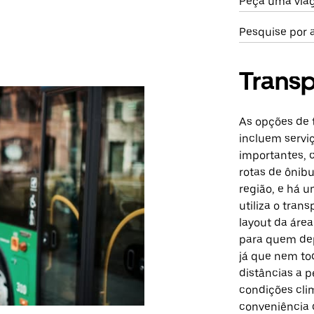
Peça uma viag
Pesquise por 
Transp
As opções de 
incluem servi
importantes, 
rotas de ônib
região, e há 
utiliza o trans
layout da áre
para quem dep
já que nem tod
distâncias a p
condições cli
conveniência d