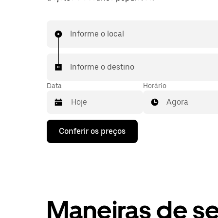
Informe o local
Informe o destino
Data
Horário
Agora
Pressione
Conferir os preços
a
seta
para
baixo
para
interagir
com
o
Maneiras de s
calendário
e