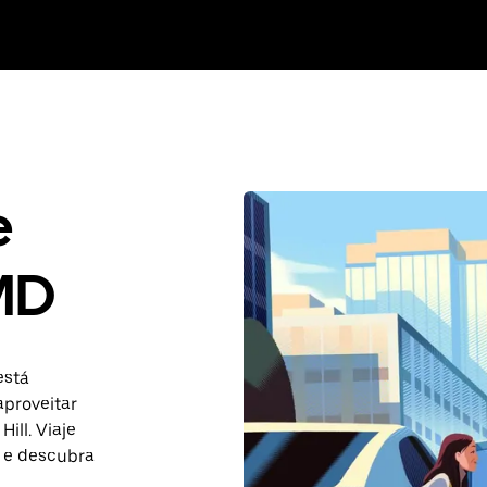
e
 MD
está
aproveitar
ill. Viaje
 e descubra