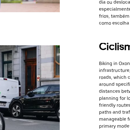
dia ou desloc
especialmente
frios, também
como escolha 
Ciclis
Biking in Oxon
infrastructure
roads, which c
around specifi
distances bet
planning for l
friendly routes
paths and traf
manageable for
primary mode 