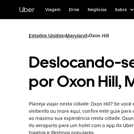
Pular
para
Uber
Viagem
Drive
Negócios
Sobre
o
conteúdo
principal
Estados Unidos
>
Maryland
>
Oxon Hill
Deslocando-s
por Oxon Hill,
Planeja viajar nesta cidade: Oxon Hill? Se você 
visitando ou mora aqui, confira este guia para 
ao máximo sua experiência nesta cidade: Oxon H
do aeroporto para um hotel com o app da Uber
trajetos e destinos populares.