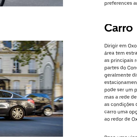
preferences a
Carro
Dirigir em Oxo
área tem estr
as principais 
partes do Con
geralmente di
estacionamento
pode ser um p
mas a rede de
as condições d
carro uma opçã
ao redor de Ox