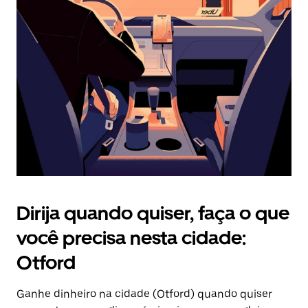
Pressione
a
tecla
“ESC”
para
fechar
o
calendário.
Dirija quando quiser, faça o que
você precisa nesta cidade:
Otford
Ganhe dinheiro na cidade (Otford) quando quiser