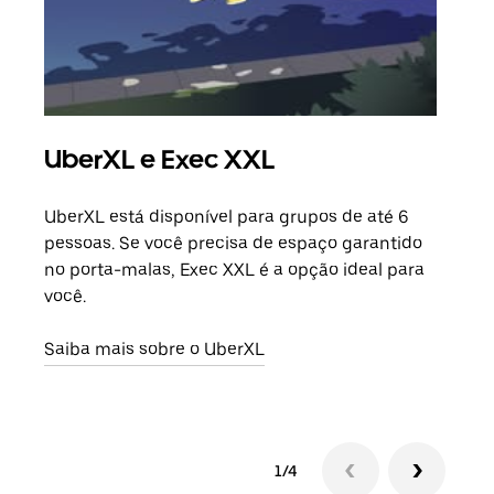
UberXL e Exec XXL
Vi
UberXL está disponível para grupos de até 6
Ao c
pessoas. Se você precisa de espaço garantido
sua 
no porta-malas, Exec XXL é a opção ideal para
adic
você.
dese
Saiba mais sobre o UberXL
Saib
1/4