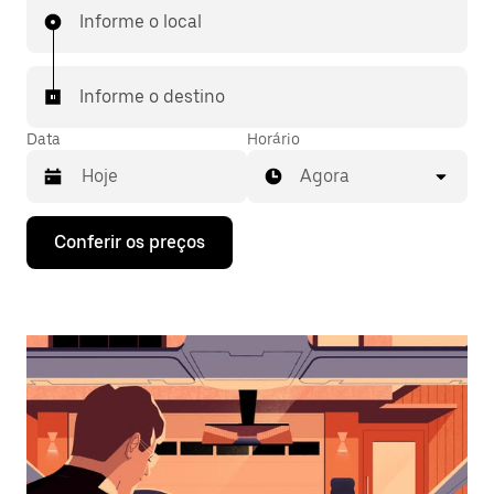
Informe o local
Informe o destino
Data
Horário
Agora
Pressione
Conferir os preços
a
seta
para
baixo
para
interagir
com
o
calendário
e
selecionar
uma
data.