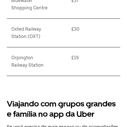
Bluewater
£37
Shopping Centre
Oxted Railway
£30
Station (OXT)
Orpington
£19
Railway Station
Viajando com grupos grandes
e família no app da Uber
Se você precisa de mais espaço ou de acomodações