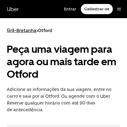
Pular
para
Uber
Entrar
Cadastrar-se
o
conteúdo
principal
Grã-Bretanha
>
Otford
Peça uma viagem para
agora ou mais tarde em
Otford
Adicione as informações da sua viagem, entre no
carro e saia por aí Otford. Ou agende com o Uber
Reserve qualquer horário com até 90 dias
de antecedência.