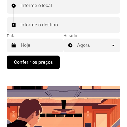
Informe o local
Informe o destino
Data
Horário
Agora
Pressione
Conferir os preços
a
seta
para
baixo
para
interagir
com
o
calendário
e
selecionar
uma
data.