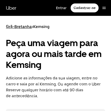
Pular
para
Uber
Entrar
Cadastrar-se
o
conteúdo
principal
Grã-Bretanha
>
Kemsing
Peça uma viagem para
agora ou mais tarde em
Kemsing
Adicione as informações da sua viagem, entre no
carro e saia por aí Kemsing. Ou agende com o Uber
Reserve qualquer horário com até 90 dias
de antecedência.