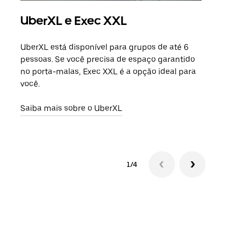
UberXL e Exec XXL
Vi
UberXL está disponível para grupos de até 6
Ao c
pessoas. Se você precisa de espaço garantido
sua 
no porta-malas, Exec XXL é a opção ideal para
adic
você.
dese
Saiba mais sobre o UberXL
Saib
1/4