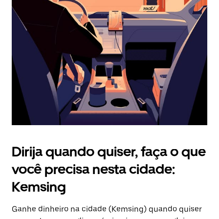
Pressione
a
tecla
“ESC”
para
fechar
o
calendário.
Dirija quando quiser, faça o que
você precisa nesta cidade:
Kemsing
Ganhe dinheiro na cidade (Kemsing) quando quiser