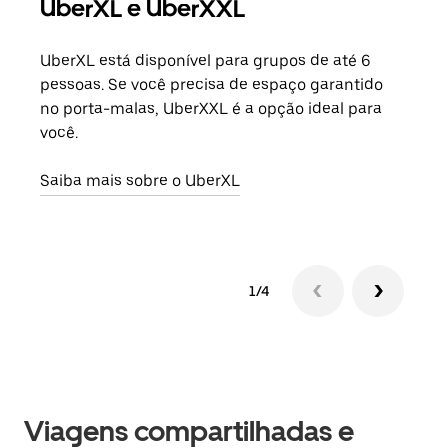
UberXL e UberXXL
Vi
UberXL está disponível para grupos de até 6
Ao c
pessoas. Se você precisa de espaço garantido
sua 
no porta-malas, UberXXL é a opção ideal para
adic
você.
dese
Saiba mais sobre o UberXL
Saib
1/4
Viagens compartilhadas e