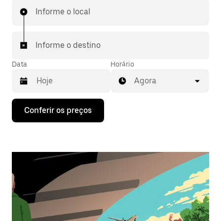
Informe o local
Informe o destino
Data
Horário
Agora
Pressione
Conferir os preços
a
seta
para
baixo
para
interagir
com
o
calendário
e
selecionar
uma
data.