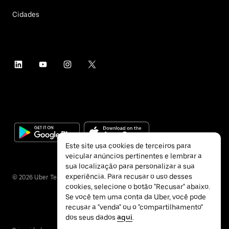
Cidades
Este site usa cookies de terceiros para
veicular anúncios pertinentes e lembrar a
sua localização para personalizar a sua
experiência. Para recusar o uso desses
©
2026
Uber Technologies Inc.
cookies, selecione o botão "Recusar" abaixo.
Se você tem uma conta da Uber, você pode
recusar a "venda" ou o "compartilhamento"
dos seus dados
aqui
.