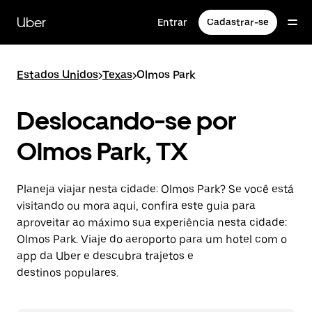
Pular
para
Uber
Entrar
Cadastrar-se
o
conteúdo
principal
Estados Unidos
>
Texas
>
Olmos Park
Deslocando-se por
Olmos Park, TX
Planeja viajar nesta cidade: Olmos Park? Se você está
visitando ou mora aqui, confira este guia para
aproveitar ao máximo sua experiência nesta cidade:
Olmos Park. Viaje do aeroporto para um hotel com o
app da Uber e descubra trajetos e
destinos populares.