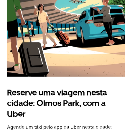
Pressione
a
tecla
“ESC”
para
fechar
o
calendário.
Reserve uma viagem nesta
cidade: Olmos Park, com a
Uber
Agende um táxi pelo app da Uber nesta cidade: