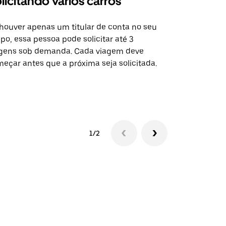
licitando vários carros
Uber Shu
houver apenas um titular de conta no seu
A opção Shut
po, essa pessoa pode solicitar até 3
selecionadas
gens sob demanda. Cada viagem deve
eventos espe
eçar antes que a próxima seja solicitada.
Verifique a 
1/2