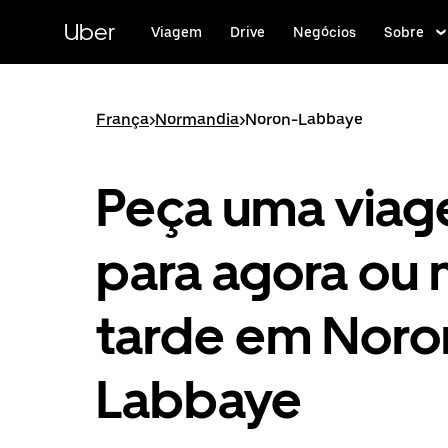
Pular
para
Uber
Viagem
Drive
Negócios
Sobre
o
conteúdo
principal
França
>
Normandia
>
Noron-Labbaye
Peça uma via
para agora ou 
tarde em Noro
Labbaye