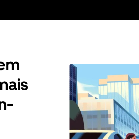
gem
mais
n-