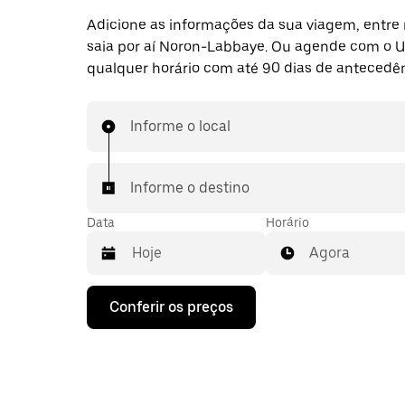
Adicione as informações da sua viagem, entre 
saia por aí Noron-Labbaye. Ou agende com o U
qualquer horário com até 90 dias de antecedên
Informe o local
Informe o destino
Data
Horário
Agora
Pressione
Conferir os preços
a
seta
para
baixo
para
interagir