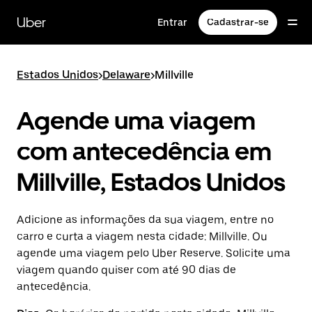
Pular
para
Uber
Entrar
Cadastrar-se
o
conteúdo
principal
Estados Unidos
>
Delaware
>
Millville
Agende uma viagem
com antecedência em
Millville, Estados Unidos
Adicione as informações da sua viagem, entre no
carro e curta a viagem nesta cidade: Millville. Ou
agende uma viagem pelo Uber Reserve. Solicite uma
viagem quando quiser com até 90 dias de
antecedência.