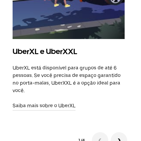
UberXL e UberXXL
Vi
UberXL está disponível para grupos de até 6
Ao c
pessoas. Se você precisa de espaço garantido
sua 
no porta-malas, UberXXL é a opção ideal para
adic
você.
dese
Saiba mais sobre o UberXL
Saib
1/4