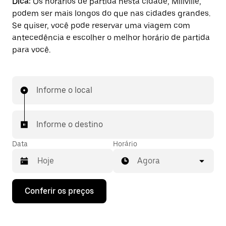
Dica:
Os horários de partida nesta cidade, Millville,
podem ser mais longos do que nas cidades grandes.
Se quiser, você pode reservar uma viagem com
antecedência e escolher o melhor horário de partida
para você.
Informe o local
Informe o destino
Data
Horário
Agora
Pressione
Conferir os preços
a
seta
para
baixo