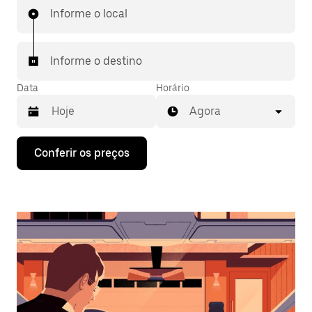
Informe o local
Informe o destino
Data
Horário
Agora
Pressione
Conferir os preços
a
seta
para
baixo
para
interagir
com
o
calendário
e
selecionar
uma
data.