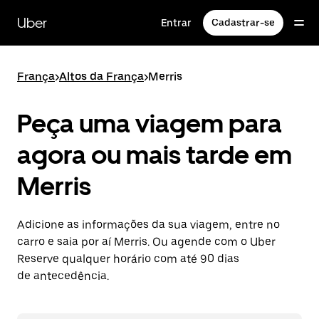
Pular
para
Uber
Entrar
Cadastrar-se
o
conteúdo
principal
França
>
Altos da França
>
Merris
Peça uma viagem para
agora ou mais tarde em
Merris
Adicione as informações da sua viagem, entre no
carro e saia por aí Merris. Ou agende com o Uber
Reserve qualquer horário com até 90 dias
de antecedência.