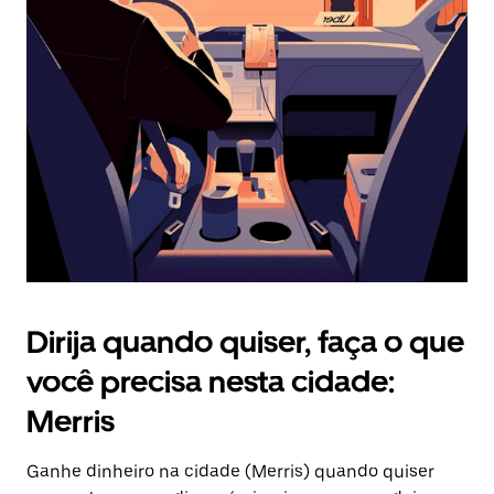
Pressione
a
tecla
“ESC”
para
fechar
o
calendário.
Dirija quando quiser, faça o que
você precisa nesta cidade:
Merris
Ganhe dinheiro na cidade (Merris) quando quiser