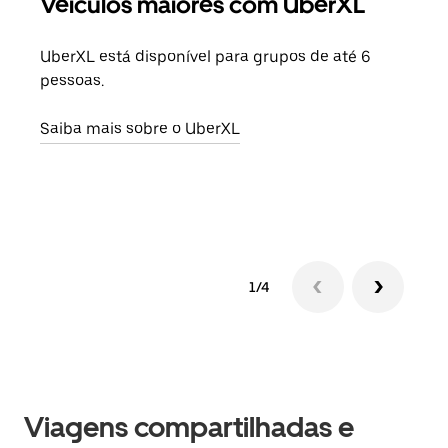
Veículos maiores com UberXL
Vi
UberXL está disponível para grupos de até 6
Ao c
pessoas.
sua 
adic
Saiba mais sobre o UberXL
dese
Saib
1/4
Viagens compartilhadas e