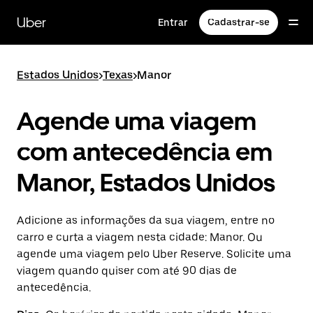
Pular
para
Uber
Entrar
Cadastrar-se
o
conteúdo
principal
Estados Unidos
>
Texas
>
Manor
Agende uma viagem
com antecedência em
Manor, Estados Unidos
Adicione as informações da sua viagem, entre no
carro e curta a viagem nesta cidade: Manor. Ou
agende uma viagem pelo Uber Reserve. Solicite uma
viagem quando quiser com até 90 dias de
antecedência.