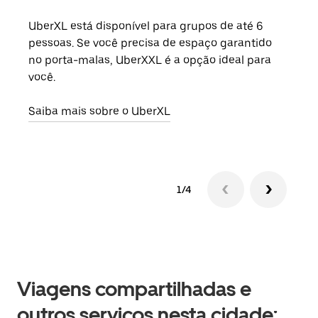
UberXL está disponível para grupos de até 6
Ao c
pessoas. Se você precisa de espaço garantido
sua 
no porta-malas, UberXXL é a opção ideal para
adic
você.
dese
Saiba mais sobre o UberXL
Saib
1/4
Viagens compartilhadas e
outros serviços nesta cidade: