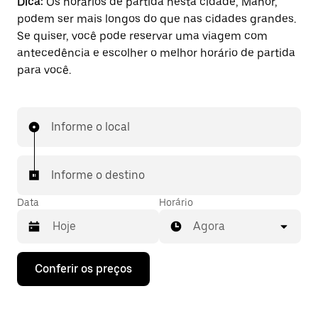
Dica:
Os horários de partida nesta cidade, Manor,
podem ser mais longos do que nas cidades grandes.
Se quiser, você pode reservar uma viagem com
antecedência e escolher o melhor horário de partida
para você.
Informe o local
Informe o destino
Data
Horário
Agora
Pressione
Conferir os preços
a
seta
para
baixo