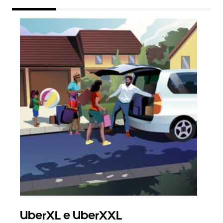
UberXL e UberXXL
Vi