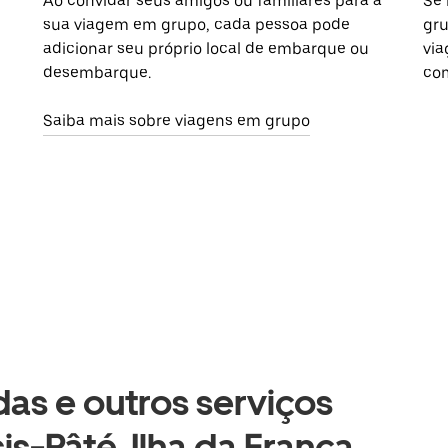
Ao convidar seus amigos ou familiares para a
Se 
sua viagem em grupo, cada pessoa pode
gru
adicionar seu próprio local de embarque ou
via
desembarque.
com
Saiba mais sobre viagens em grupo
as e outros serviços
is-Pâté, Ilha da França