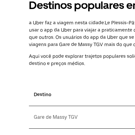
Destinos populares e
o
calendário
e
selecionar
a Uber faz a viagem nesta cidade:Le Plessis-P
uma
data.
usar o app da Uber para viajar a praticamente 
Pressione
que outros. ⁠Os usuários do app da Uber que se
a
viagens para Gare de Massy TGV mais do que q
tecla
“ESC”
Aqui você pode explorar trajetos populares sol
para
fechar
destino e preços médios.
o
calendário.
Destino
Gare de Massy TGV