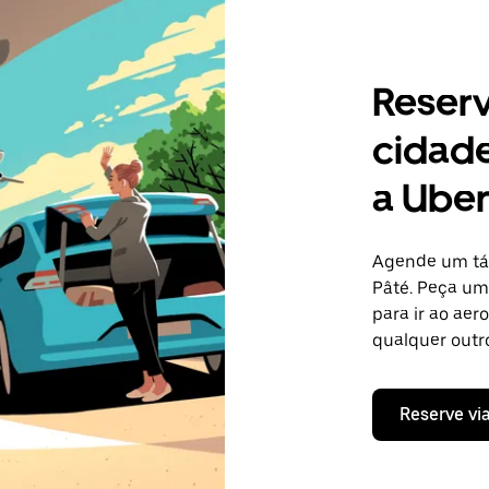
Reser
cidade
a Ube
Agende um táx
Pâté. Peça um
para ir ao aer
qualquer outro
Reserve vi