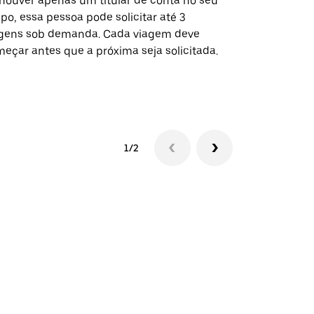
houver apenas um titular de conta no seu
A opção Shut
po, essa pessoa pode solicitar até 3
selecionadas
gens sob demanda. Cada viagem deve
eventos espe
eçar antes que a próxima seja solicitada.
Verifique a 
1/2