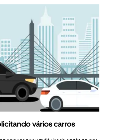
licitando vários carros
Uber Shu