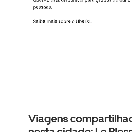
UberXL está disponível para grupos de até 6
pessoas.
Saiba mais sobre o UberXL
Viagens compartilhad
nesta cidade: Le Pless