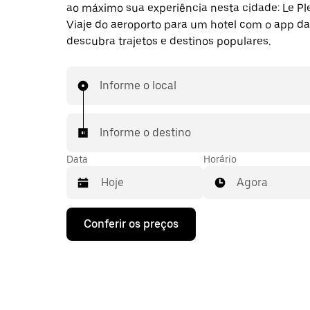
ao máximo sua experiência nesta cidade: Le Ple
Viaje do aeroporto para um hotel com o app da
descubra trajetos e destinos populares.
Informe o local
Informe o destino
Data
Horário
Agora
Pressione
Conferir os preços
a
seta
para
baixo
para
interagir
com