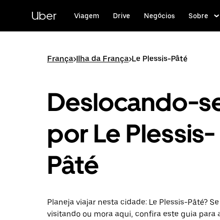
Pular
para
Uber
Viagem
Drive
Negócios
Sobre
o
conteúdo
principal
França
>
Ilha da França
>
Le Plessis-Pâté
Deslocando-s
por Le Plessis-
Pâté
Planeja viajar nesta cidade: Le Plessis-Pâté? Se
visitando ou mora aqui, confira este guia para 