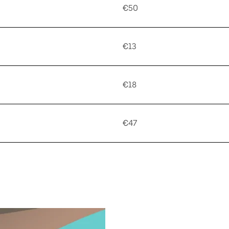
€50
€13
€18
€47