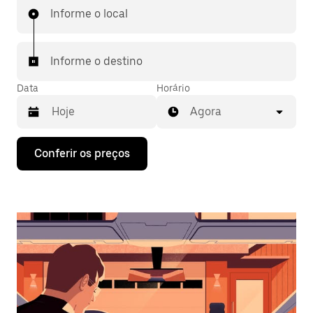
Informe o local
Informe o destino
Data
Horário
Agora
Pressione
Conferir os preços
a
seta
para
baixo
para
interagir
com
o
calendário
e
selecionar
uma
data.