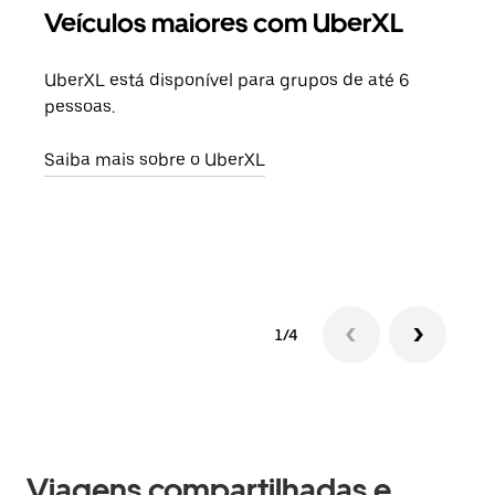
Veículos maiores com UberXL
Vi
UberXL está disponível para grupos de até 6
Ao c
pessoas.
sua 
adic
Saiba mais sobre o UberXL
dese
Saib
1/4
Viagens compartilhadas e