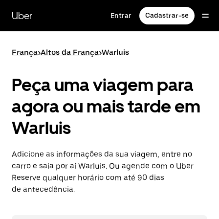
Pular
para
Uber
Entrar
Cadastrar-se
o
conteúdo
principal
França
>
Altos da França
>
Warluis
Peça uma viagem para
agora ou mais tarde em
Warluis
Adicione as informações da sua viagem, entre no
carro e saia por aí Warluis. Ou agende com o Uber
Reserve qualquer horário com até 90 dias
de antecedência.