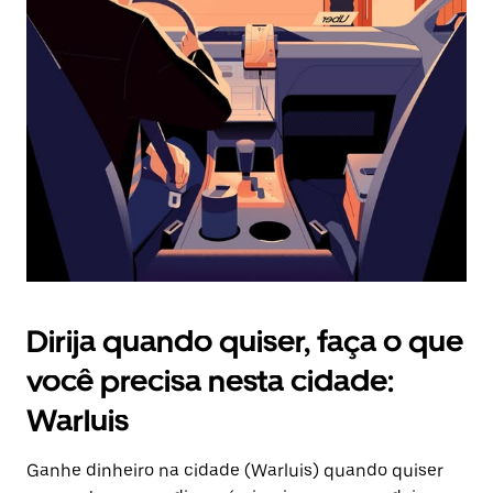
Pressione
a
tecla
“ESC”
para
fechar
o
calendário.
Dirija quando quiser, faça o que
você precisa nesta cidade:
Warluis
Ganhe dinheiro na cidade (Warluis) quando quiser