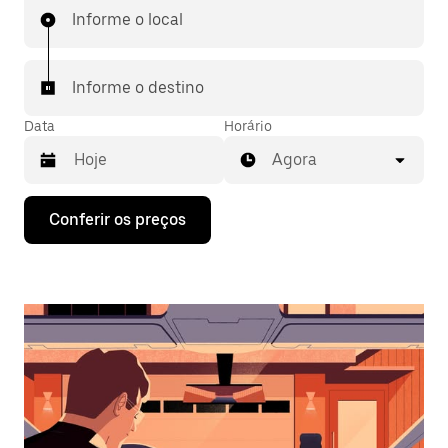
Informe o local
Informe o destino
Data
Horário
Agora
Pressione
Conferir os preços
a
seta
para
baixo
para
interagir
com
o
calendário
e
selecionar
uma
data.