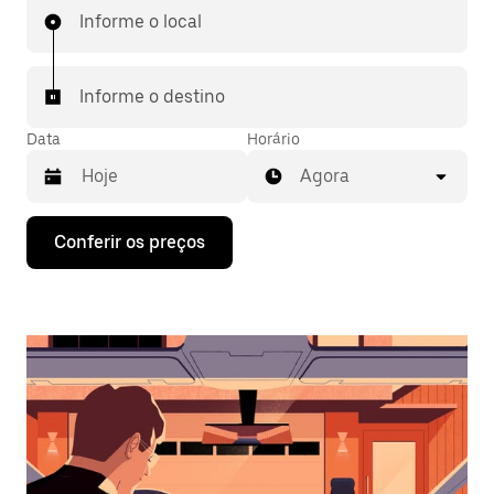
Informe o local
Informe o destino
Data
Horário
Agora
Pressione
Conferir os preços
a
seta
para
baixo
para
interagir
com
o
calendário
e
selecionar
uma
data.