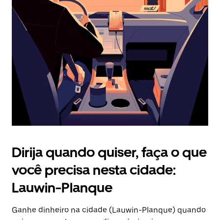
Pressione
a
tecla
“ESC”
para
fechar
o
calendário.
Dirija quando quiser, faça o que
você precisa nesta cidade:
Lauwin-Planque
Ganhe dinheiro na cidade (Lauwin-Planque) quando