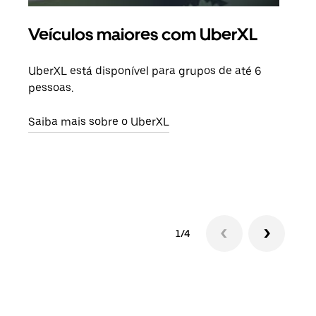
Veículos maiores com UberXL
Vi
UberXL está disponível para grupos de até 6
Ao c
pessoas.
sua 
adic
Saiba mais sobre o UberXL
dese
Saib
1/4