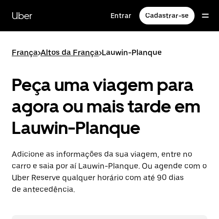
Pular
para
Uber
Entrar
Cadastrar-se
o
conteúdo
principal
França
>
Altos da França
>
Lauwin-Planque
Peça uma viagem para
agora ou mais tarde em
Lauwin-Planque
Adicione as informações da sua viagem, entre no
carro e saia por aí Lauwin-Planque. Ou agende com o
Uber Reserve qualquer horário com até 90 dias
de antecedência.