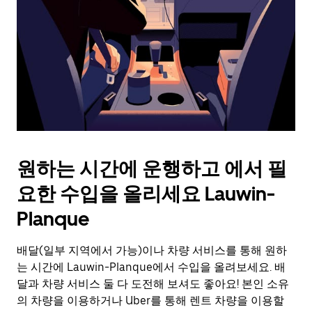
를
눌
러
날
짜
를
선
택
하
세
요.
원하는 시간에 운행하고 에서 필
캘
린
요한 수입을 올리세요 Lauwin-
더
를
Planque
닫
으
배달(일부 지역에서 가능)이나 차량 서비스를 통해 원하
려
는 시간에 Lauwin-Planque에서 수입을 올려보세요. 배
면
Esc
달과 차량 서비스 둘 다 도전해 보셔도 좋아요! 본인 소유
키
의 차량을 이용하거나 Uber를 통해 렌트 차량을 이용할
를