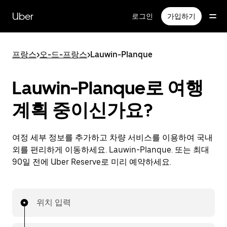
메
인
Uber
로그인
가입하기
콘
텐
츠
프랑스
>
오-드-프랑스
>
Lauwin-Planque
로
건
너
Lauwin-Planque로 여행
뛰
기
계획 중이신가요?
여정 세부 정보를 추가하고 차량 서비스를 이용하여 국내
외를 편리하게 이동하세요. Lauwin-Planque. 또는 최대
90일 전에 Uber Reserve로 미리 예약하세요.
위치 입력