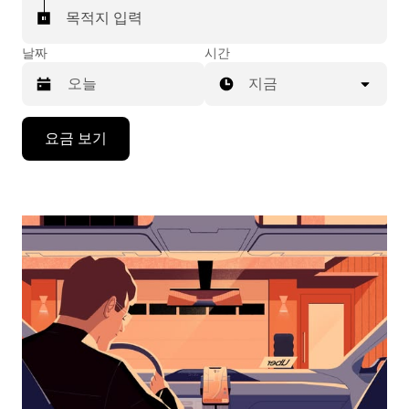
목적지 입력
날짜
시간
지금
캘
요금 보기
린
더
를
조
작
하
려
면
아
래
화
살
표
키