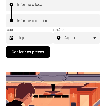
Informe o local
Informe o destino
Data
Horário
Agora
Pressione
Conferir os preços
a
seta
para
baixo
para
interagir
com
o
calendário
e
selecionar
uma
data.