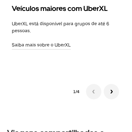
Veículos maiores com UberXL
Vi
UberXL está disponível para grupos de até 6
Ao c
pessoas.
sua 
adic
Saiba mais sobre o UberXL
dese
Saib
1/4