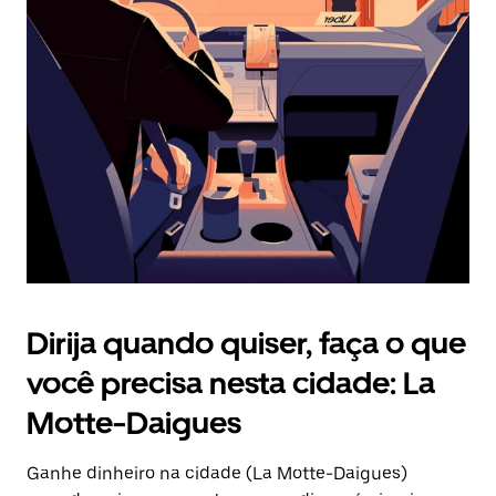
Pressione
a
tecla
“ESC”
para
fechar
o
calendário.
Dirija quando quiser, faça o que
você precisa nesta cidade: La
Motte-Daigues
Ganhe dinheiro na cidade (La Motte-Daigues)