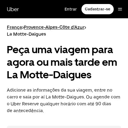
Pular
para
Uber
Entrar
Cadastrar-se
o
conteúdo
principal
França
>
Provence-Alpes-Côte d'Azur
>
La Motte-Daigues
Peça uma viagem para
agora ou mais tarde em
La Motte-Daigues
Adicione as informações da sua viagem, entre no
carro e saia por aí La Motte-Daigues. Ou agende com
o Uber Reserve qualquer horário com até 90 dias
de antecedência.