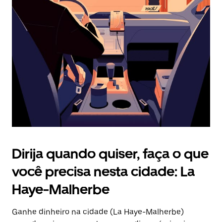
Pressione
a
tecla
“ESC”
para
fechar
o
calendário.
Dirija quando quiser, faça o que
você precisa nesta cidade: La
Haye-Malherbe
Ganhe dinheiro na cidade (La Haye-Malherbe)