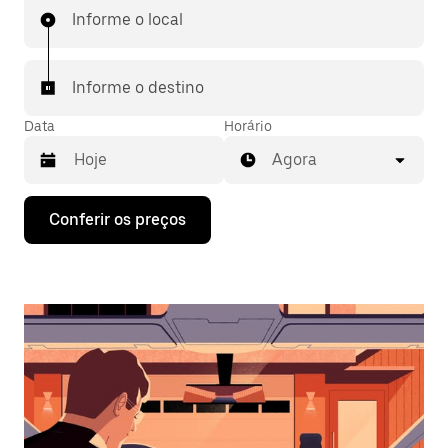
Informe o local
Informe o destino
Data
Horário
Agora
Pressione
Conferir os preços
a
seta
para
baixo
para
interagir
com
o
calendário
e
selecionar
uma
data.