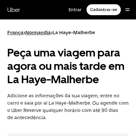
Pular
para
Uber
Entrar
Cadastrar-se
o
conteúdo
principal
França
>
Normandia
>
La Haye-Malherbe
Peça uma viagem para
agora ou mais tarde em
La Haye-Malherbe
Adicione as informações da sua viagem, entre no
carro e saia por aí La Haye-Malherbe. Ou agende com
o Uber Reserve qualquer horário com até 90 dias
de antecedência.