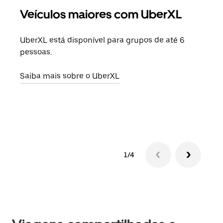
Veículos maiores com UberXL
Vi
UberXL está disponível para grupos de até 6
Ao c
pessoas.
sua 
adic
Saiba mais sobre o UberXL
dese
Saib
1/4