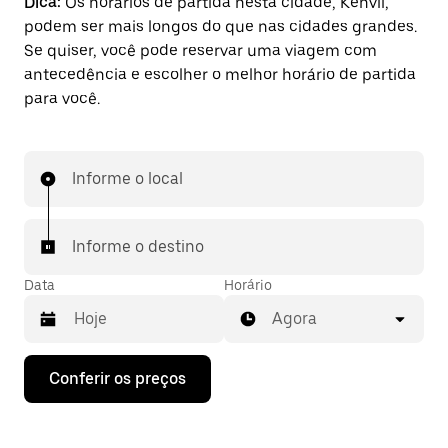
Dica:
Os horários de partida nesta cidade, Kenvil,
podem ser mais longos do que nas cidades grandes.
Se quiser, você pode reservar uma viagem com
antecedência e escolher o melhor horário de partida
para você.
Informe o local
Informe o destino
Data
Horário
Agora
Pressione
Conferir os preços
a
seta
para
baixo