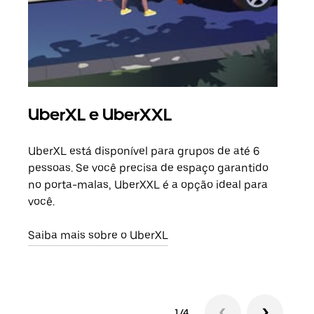
UberXL e UberXXL
Vi
UberXL está disponível para grupos de até 6
Ao c
pessoas. Se você precisa de espaço garantido
sua 
no porta-malas, UberXXL é a opção ideal para
adic
você.
dese
Saiba mais sobre o UberXL
Saib
1/4