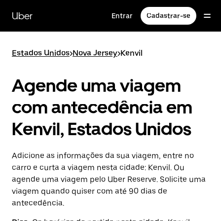
Pular
para
Uber
Entrar
Cadastrar-se
o
conteúdo
principal
Estados Unidos
>
Nova Jersey
>
Kenvil
Agende uma viagem
com antecedência em
Kenvil, Estados Unidos
Adicione as informações da sua viagem, entre no
carro e curta a viagem nesta cidade: Kenvil. Ou
agende uma viagem pelo Uber Reserve. Solicite uma
viagem quando quiser com até 90 dias de
antecedência.