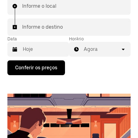
Informe o local
Informe o destino
Data
Horário
Agora
Pressione
Conferir os preços
a
seta
para
baixo
para
interagir
com
o
calendário
e
selecionar
uma
data.