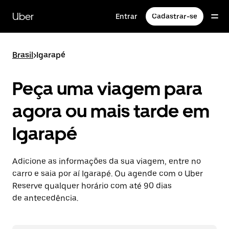
Pular
para
Uber
Entrar
Cadastrar-se
o
conteúdo
principal
Brasil
>
Igarapé
Peça uma viagem para
agora ou mais tarde em
Igarapé
Adicione as informações da sua viagem, entre no
carro e saia por aí Igarapé. Ou agende com o Uber
Reserve qualquer horário com até 90 dias
de antecedência.