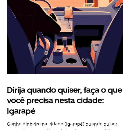
Pressione
a
tecla
“ESC”
para
fechar
o
calendário.
Dirija quando quiser, faça o que
você precisa nesta cidade:
Igarapé
Ganhe dinheiro na cidade (Igarapé) quando quiser