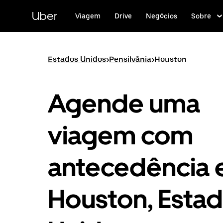
Pular
para
Uber
Viagem
Drive
Negócios
Sobre
o
conteúdo
principal
Estados Unidos
>
Pensilvânia
>
Houston
Agende uma
viagem com
antecedência
Houston, Esta