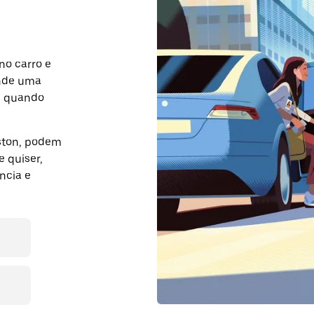
no carro e
ende uma
m quando
uston, podem
 quiser,
ncia e