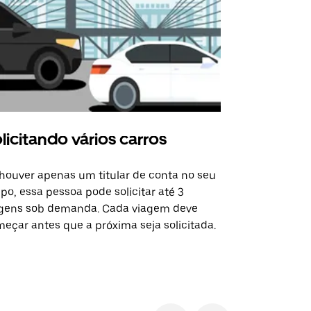
licitando vários carros
Uber Shu
houver apenas um titular de conta no seu
A opção Shut
po, essa pessoa pode solicitar até 3
selecionadas
gens sob demanda. Cada viagem deve
eventos espe
eçar antes que a próxima seja solicitada.
Verifique a 