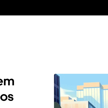
 em
dos