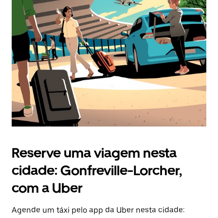
Pressione
a
tecla
“ESC”
para
fechar
o
calendário.
Reserve uma viagem nesta
cidade: Gonfreville-Lorcher,
com a Uber
Agende um táxi pelo app da Uber nesta cidade: