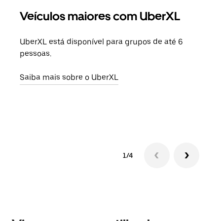
Veículos maiores com UberXL
Vi
UberXL está disponível para grupos de até 6
Ao c
pessoas.
sua 
adic
Saiba mais sobre o UberXL
dese
Saib
1/4