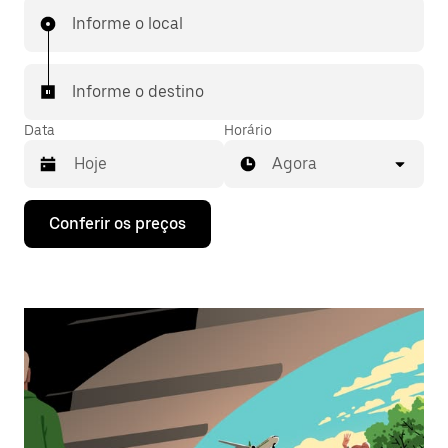
Informe o local
Informe o destino
Data
Horário
Agora
Pressione
Conferir os preços
a
seta
para
baixo
para
interagir
com
o
calendário
e
selecionar
uma
data.