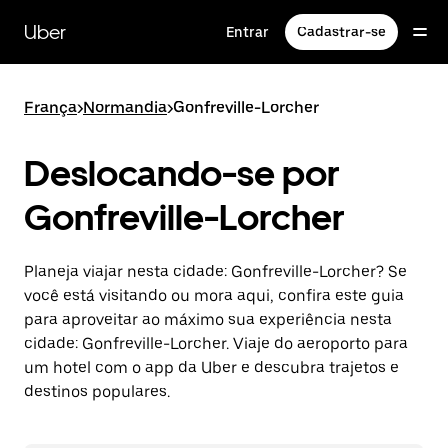
Pular
para
Uber
Entrar
Cadastrar-se
o
conteúdo
principal
França
>
Normandia
>
Gonfreville-Lorcher
Deslocando-se por
Gonfreville-Lorcher
Planeja viajar nesta cidade: Gonfreville-Lorcher? Se
você está visitando ou mora aqui, confira este guia
para aproveitar ao máximo sua experiência nesta
cidade: Gonfreville-Lorcher. Viaje do aeroporto para
um hotel com o app da Uber e descubra trajetos e
destinos populares.