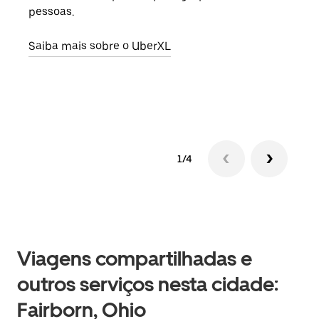
pessoas.
sua 
adic
Saiba mais sobre o UberXL
dese
Saib
1/4
Viagens compartilhadas e
outros serviços nesta cidade:
Fairborn, Ohio