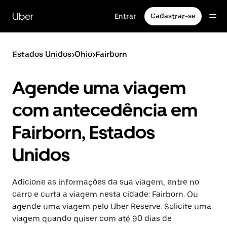
Pular
para
Uber
Entrar
Cadastrar-se
o
conteúdo
principal
Estados Unidos
>
Ohio
>
Fairborn
Agende uma viagem
com antecedência em
Fairborn, Estados
Unidos
Adicione as informações da sua viagem, entre no
carro e curta a viagem nesta cidade: Fairborn. Ou
agende uma viagem pelo Uber Reserve. Solicite uma
viagem quando quiser com até 90 dias de