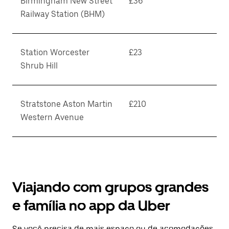
Birmingham New Street
£36
Railway Station (BHM)
Station Worcester
£23
Shrub Hill
Stratstone Aston Martin
£210
Western Avenue
Viajando com grupos grandes
e família no app da Uber
Se você precisa de mais espaço ou de acomodações