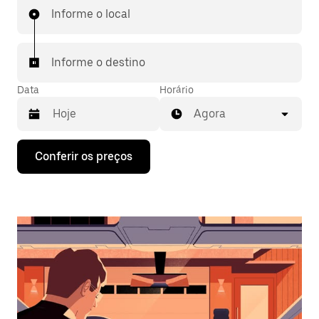
Informe o local
Informe o destino
Data
Horário
Agora
Pressione
Conferir os preços
a
seta
para
baixo
para
interagir
com
o
calendário
e
selecionar
uma
data.