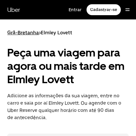
Pular
para
Uber
Entrar
Cadastrar-se
o
conteúdo
principal
Grã-Bretanha
>
Elmley Lovett
Peça uma viagem para
agora ou mais tarde em
Elmley Lovett
Adicione as informações da sua viagem, entre no
carro e saia por aí Elmley Lovett. Ou agende com o
Uber Reserve qualquer horário com até 90 dias
de antecedência.