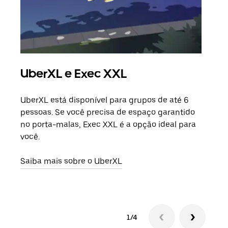
UberXL e Exec XXL
Vi
UberXL está disponível para grupos de até 6
Ao c
pessoas. Se você precisa de espaço garantido
sua 
no porta-malas, Exec XXL é a opção ideal para
adic
você.
dese
Saiba mais sobre o UberXL
Saib
1/4