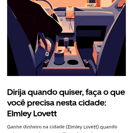
Pressione
a
tecla
“ESC”
para
fechar
o
calendário.
Dirija quando quiser, faça o que
você precisa nesta cidade:
Elmley Lovett
Ganhe dinheiro na cidade (Elmley Lovett) quando