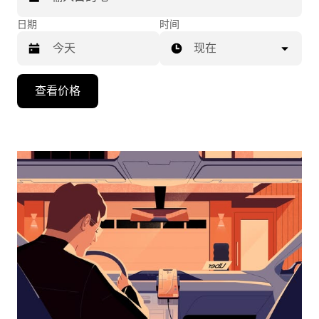
日期
时间
现在
按
查看价格
向
下
箭
头
键
可
浏
览
日
历
并
选
择