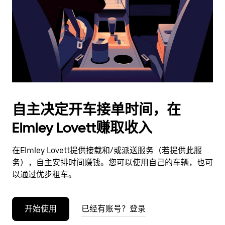
日
期。
按
退
出
键
可
关
闭
自主决定开车接单时间，在
日
Elmley Lovett赚取收入
历。
在Elmley Lovett提供接载和/或派送服务（若提供此服
务），自主安排时间赚钱。您可以使用自己的车辆，也可
以通过优步租车。
开始使用
已经有账号？登录