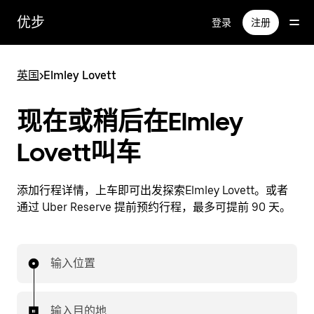
跳
优步
登录
注册
至
主
要
英国
>
Elmley Lovett
内
容
现在或稍后在Elmley
Lovett叫车
添加行程详情，上车即可出发探索Elmley Lovett。或者
通过 Uber Reserve 提前预约行程，最多可提前 90 天。
输入位置
输入目的地