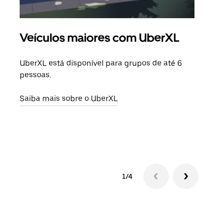
Veículos maiores com UberXL
Vi
UberXL está disponível para grupos de até 6
Ao c
pessoas.
sua 
adic
Saiba mais sobre o UberXL
dese
Saib
1/4