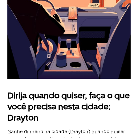
Pressione
a
tecla
“ESC”
para
fechar
o
calendário.
Dirija quando quiser, faça o que
você precisa nesta cidade:
Drayton
Ganhe dinheiro na cidade (Drayton) quando quiser