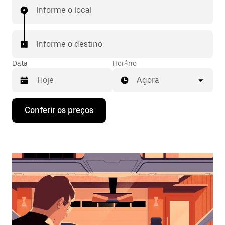
Informe o local
Informe o destino
Data
Horário
Agora
Pressione
Conferir os preços
a
seta
para
baixo
para
interagir
com
o
calendário
e
selecionar
uma
data.