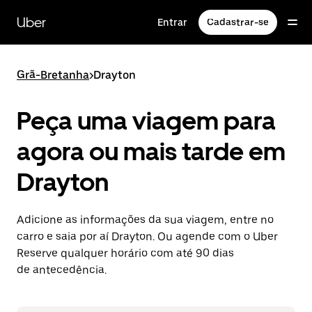
Pular
para
Uber
Entrar
Cadastrar-se
o
conteúdo
principal
Grã-Bretanha
>
Drayton
Peça uma viagem para
agora ou mais tarde em
Drayton
Adicione as informações da sua viagem, entre no
carro e saia por aí Drayton. Ou agende com o Uber
Reserve qualquer horário com até 90 dias
de antecedência.