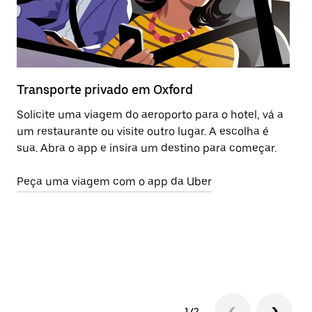
Transporte privado em Oxford
O
Solicite uma viagem do aeroporto para o hotel, vá a
Pe
um restaurante ou visite outro lugar. A escolha é
ci
sua. Abra o app e insira um destino para começar.
us
ap
Peça uma viagem com o app da Uber
ne
(O
le
Sa
1/2