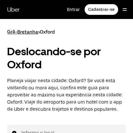
Pular
para
Uber
Entrar
Cadastrar-se
o
conteúdo
principal
Grã-Bretanha
>
Oxford
Deslocando-se por
Oxford
Planeja viajar nesta cidade: Oxford? Se você está
visitando ou mora aqui, confira este guia para
aproveitar ao máximo sua experiência nesta cidade:
Oxford. Viaje do aeroporto para um hotel com o app
da Uber e descubra trajetos e destinos populares.
Informe o local