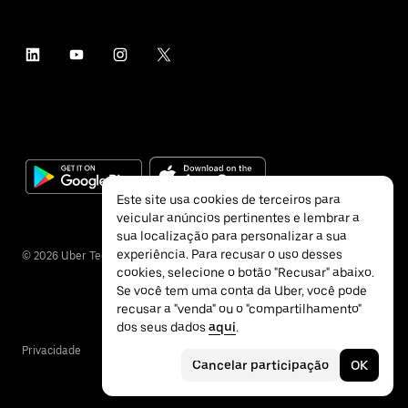
Este site usa cookies de terceiros para
veicular anúncios pertinentes e lembrar a
sua localização para personalizar a sua
experiência. Para recusar o uso desses
©
2026
Uber Technologies Inc.
cookies, selecione o botão "Recusar" abaixo.
Se você tem uma conta da Uber, você pode
recusar a "venda" ou o "compartilhamento"
dos seus dados
aqui
.
Privacidade
Acessibilidade
Termos
Cancelar participação
OK