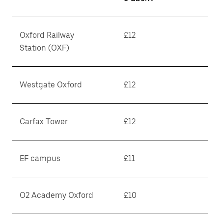
Oxford Railway
£12
Station (OXF)
Westgate Oxford
£12
Carfax Tower
£12
EF campus
£11
O2 Academy Oxford
£10