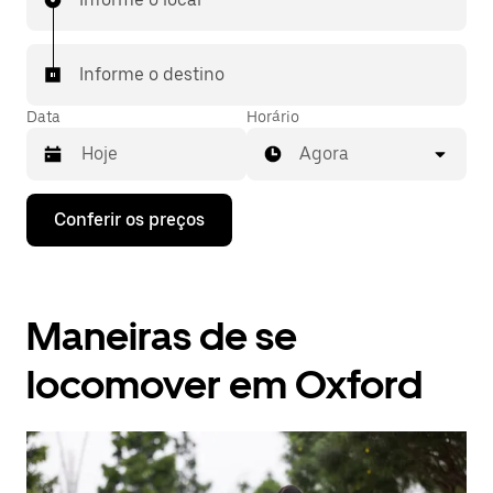
Informe o destino
Data
Horário
Agora
Pressione
Conferir os preços
a
seta
para
baixo
para
Maneiras de se
interagir
com
o
locomover em Oxford
calendário
e
selecionar
uma
data.
Pressione