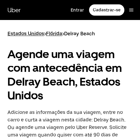
Pular
para
Uber
Entrar
Cadastrar-se
o
conteúdo
principal
Estados Unidos
>
Flórida
>
Delray Beach
Agende uma viagem
com antecedência em
Delray Beach, Estados
Unidos
Adicione as informações da sua viagem, entre no
carro e curta a viagem nesta cidade: Delray Beach.
Ou agende uma viagem pelo Uber Reserve. Solicite
uma viagem quando quiser com até 90 dias de