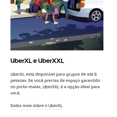
UberXL e UberXXL
Vi
UberXL está disponível para grupos de até 6
Ao c
pessoas. Se você precisa de espaço garantido
sua 
no porta-malas, UberXXL é a opção ideal para
adic
você.
dese
Saiba mais sobre o UberXL
Saib