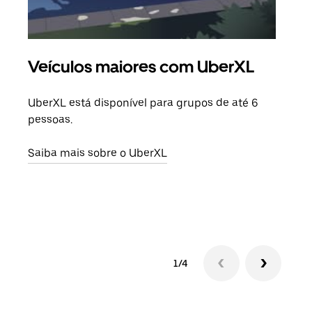
Veículos maiores com UberXL
Vi
UberXL está disponível para grupos de até 6
Ao c
pessoas.
sua 
adic
Saiba mais sobre o UberXL
dese
Saib
1/4