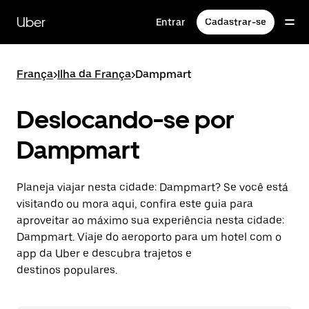
Pular
para
Uber
Entrar
Cadastrar-se
o
conteúdo
principal
França
>
Ilha da França
>
Dampmart
Deslocando-se por
Dampmart
Planeja viajar nesta cidade: Dampmart? Se você está
visitando ou mora aqui, confira este guia para
aproveitar ao máximo sua experiência nesta cidade:
Dampmart. Viaje do aeroporto para um hotel com o
app da Uber e descubra trajetos e
destinos populares.