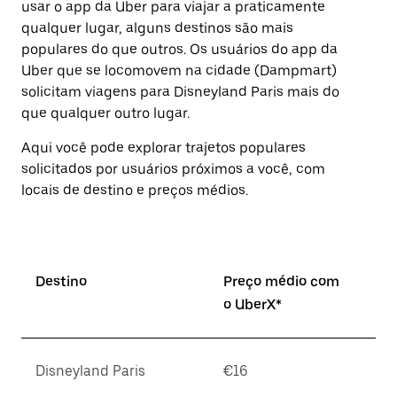
usar o app da Uber para viajar a praticamente
Pressione
qualquer lugar, alguns destinos são mais
a
tecla
populares do que outros. ⁠Os usuários do app da
“ESC”
Uber que se locomovem na cidade (Dampmart)
para
solicitam viagens para Disneyland Paris mais do
fechar
o
que qualquer outro lugar.
calendário.
Aqui você pode explorar trajetos populares
solicitados por usuários próximos a você, com
locais de destino e preços médios.
Destino
Preço médio com
o UberX*
Disneyland Paris
€16