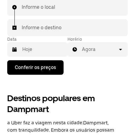
Informe o local
Informe o destino
Data
Horário
Agora
Pressione
Conferir os preços
a
seta
para
baixo
para
Destinos populares em
interagir
com
Dampmart
o
calendário
e
a Uber faz a viagem nesta cidade:Dampmart,
selecionar
uma
com tranquilidade. Embora os usuários possam
data.