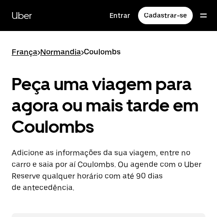
Pular
para
Uber
Entrar
Cadastrar-se
o
conteúdo
principal
França
>
Normandia
>
Coulombs
Peça uma viagem para
agora ou mais tarde em
Coulombs
Adicione as informações da sua viagem, entre no
carro e saia por aí Coulombs. Ou agende com o Uber
Reserve qualquer horário com até 90 dias
de antecedência.