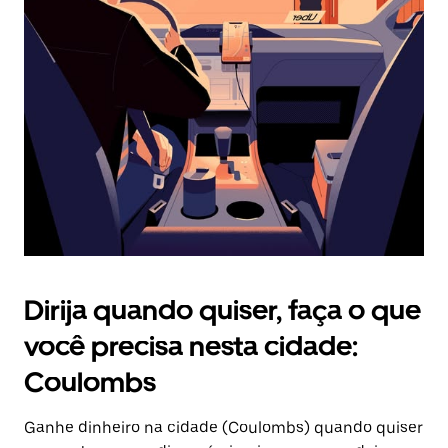
Pressione
a
tecla
“ESC”
para
fechar
o
calendário.
Dirija quando quiser, faça o que
você precisa nesta cidade:
Coulombs
Ganhe dinheiro na cidade (Coulombs) quando quiser