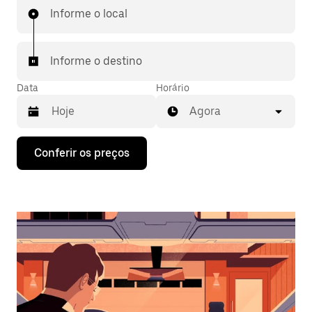
Informe o local
Informe o destino
Data
Horário
Agora
Pressione
Conferir os preços
a
seta
para
baixo
para
interagir
com
o
calendário
e
selecionar
uma
data.