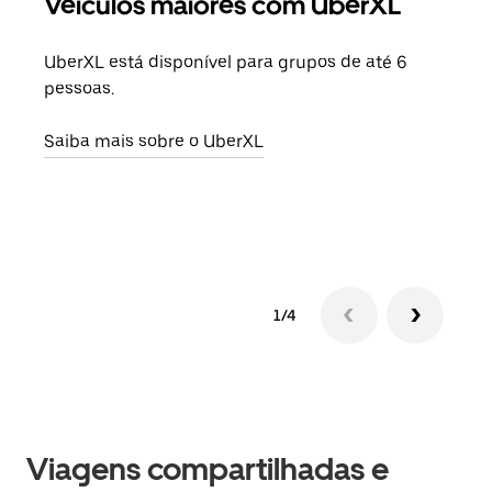
Veículos maiores com UberXL
Vi
UberXL está disponível para grupos de até 6
Ao c
pessoas.
sua 
adic
Saiba mais sobre o UberXL
dese
Saib
1/4
Viagens compartilhadas e