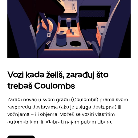
kalendara.
Vozi kada želiš, zarađuj što
trebaš Coulombs
Zaradi novac u svom gradu (Coulombs) prema svom
rasporedu dostavama (ako je usluga dostupna) ili
vožnjama – ili objema. Možeš se voziti vlastitim
automobilom ili odabrati najam putem Ubera.