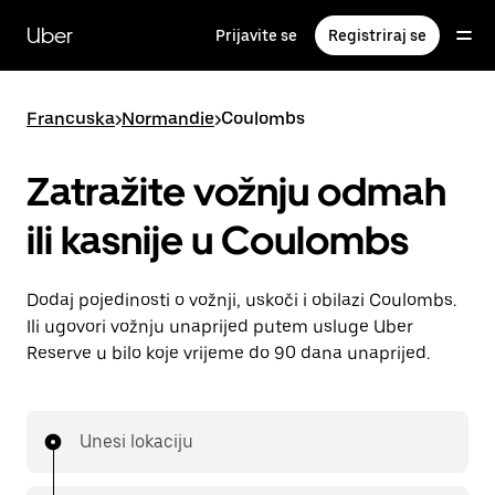
Preskoči
na
Uber
Prijavite se
Registriraj se
glavni
sadržaj
Francuska
>
Normandie
>
Coulombs
Zatražite vožnju odmah
ili kasnije u Coulombs
Dodaj pojedinosti o vožnji, uskoči i obilazi Coulombs.
Ili ugovori vožnju unaprijed putem usluge Uber
Reserve u bilo koje vrijeme do 90 dana unaprijed.
Unesi lokaciju