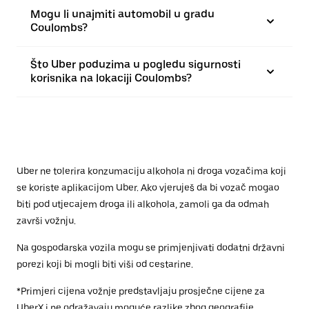
Mogu li unajmiti automobil u gradu
Coulombs?
Što Uber poduzima u pogledu sigurnosti
korisnika na lokaciji Coulombs?
Uber ne tolerira konzumaciju alkohola ni droga vozačima koji
se koriste aplikacijom Uber. Ako vjeruješ da bi vozač mogao
biti pod utjecajem droga ili alkohola, zamoli ga da odmah
završi vožnju.
Na gospodarska vozila mogu se primjenjivati dodatni državni
porezi koji bi mogli biti viši od cestarine.
*Primjeri cijena vožnje predstavljaju prosječne cijene za
UberX i ne odražavaju moguće razlike zbog geografije,