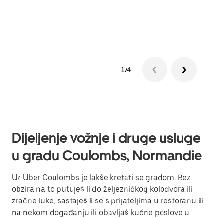
Sazn
1/4
Dijeljenje vožnje i druge usluge
u gradu Coulombs, Normandie
Uz Uber Coulombs je lakše kretati se gradom. Bez
obzira na to putuješ li do željezničkog kolodvora ili
zračne luke, sastaješ li se s prijateljima u restoranu ili
na nekom događanju ili obavljaš kućne poslove u