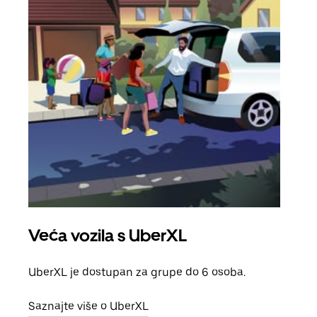
Veća vozila s UberXL
Gr
UberXL je dostupan za grupe do 6 osoba.
Kada 
grup
Saznajte više o UberXL
vlast