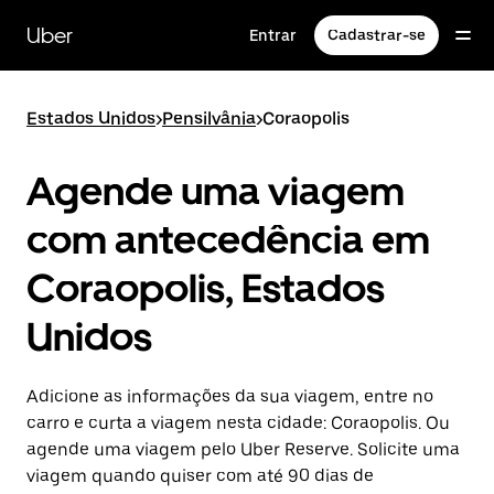
Pular
para
Uber
Entrar
Cadastrar-se
o
conteúdo
principal
Estados Unidos
>
Pensilvânia
>
Coraopolis
Agende uma viagem
com antecedência em
Coraopolis, Estados
Unidos
Adicione as informações da sua viagem, entre no
carro e curta a viagem nesta cidade: Coraopolis. Ou
agende uma viagem pelo Uber Reserve. Solicite uma
viagem quando quiser com até 90 dias de