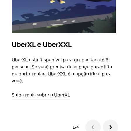
UberXL e UberXXL
Vi
UberXL está disponível para grupos de até 6
Ao c
pessoas. Se você precisa de espaço garantido
sua 
no porta-malas, UberXXL é a opção ideal para
adic
você.
dese
Saiba mais sobre o UberXL
Saib
1/4