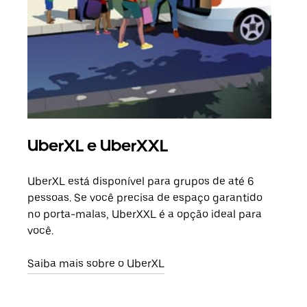
UberXL e UberXXL
Vi
UberXL está disponível para grupos de até 6
Ao c
pessoas. Se você precisa de espaço garantido
sua 
no porta-malas, UberXXL é a opção ideal para
adic
você.
dese
Saiba mais sobre o UberXL
Saib