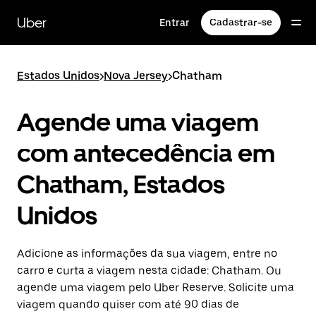
Pular
para
Uber
Entrar
Cadastrar-se
o
conteúdo
principal
Estados Unidos
>
Nova Jersey
>
Chatham
Agende uma viagem
com antecedência em
Chatham, Estados
Unidos
Adicione as informações da sua viagem, entre no
carro e curta a viagem nesta cidade: Chatham. Ou
agende uma viagem pelo Uber Reserve. Solicite uma
viagem quando quiser com até 90 dias de